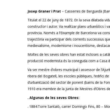
Josep Graner i Prat
– Casserres de Berguedà (Barc
Titulat el 22 de juny de 1872. En la seva dilatada v
constructor i autor. Va realitzar plans urbanístics 
província. Només a l’Eixample de Barcelona va constru
trajectòria va participar dels corrents successius q
medievalisme, modernisme i noucentisme, destacant en
Moltes de les seves obres han estat incloses a catàl
producció modernista és la coneguda com a Casa de la
Va ser mestre d’obres municipal i assessor de l’Ajun
ribera del Bogatell, les escoles públiques, l’edifici 
d’urbanització del sector de ponent (barris de la F
1910 era membre de la Junta de Mestres d’Obres de
. Algunas de les seves Obres:
. 1884:Torre Santaló, carrer Domingo Fins, 80 – Mo