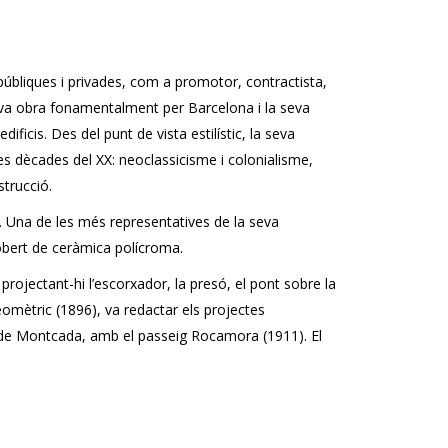
 públiques i privades, com a promotor, contractista,
 seva obra fonamentalment per Barcelona i la seva
ficis. Des del punt de vista estilístic, la seva
res dècades del XX: neoclassicisme i colonialisme,
strucció.
c. Una de les més representatives de la seva
cobert de ceràmica polícroma.
rojectant-hi l’escorxador, la presó, el pont sobre la
Geomètric (1896), va redactar els projectes
le de Montcada, amb el passeig Rocamora (1911). El