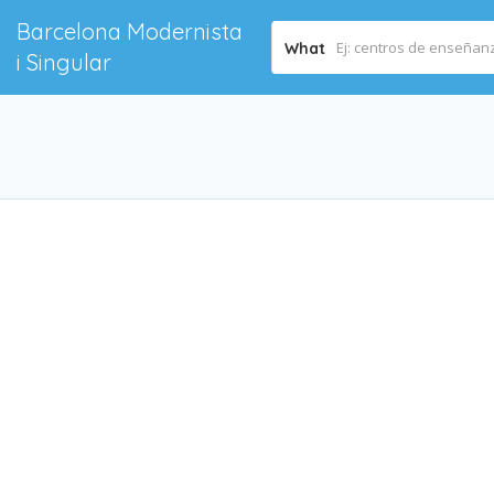
Barcelona Modernista
What
i Singular