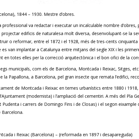
elona), 1844 – 1930. Mestre d’obres.
ida professional va redactar i executar un incalculable nombre d’obres,
i va projectar edificis de naturalesa molt diversa, desenvolupant-se la
ir o reformar, entre el 1872 i el 1928, més de tres-cents cinquanta edi
ue es van implantar a Catalunya entre mitjans del segle XIX i les prime
 totes elles per la correcció arquitectònica i el bon ofici de la con
egs municipals, com els de Barcelona, ​​Montcada i Reixac, Sitges, et
 Papallona, ​​a Barcelona, ​​pel gran insecte que remata l’edifici, re
tament de Montcada i Reixac en temes urbanístics entre 1880 i 1918, p
de l’Ajuntament (modernista) i l’ampliació del cementiri. A més del Pla 
ont Pudenta i carrers de Domingo Fins i de Closas) i el segon eixamp
 Barcelona.
ntcada i Reixac (Barcelona) – (reformada en 1897 i desapareguda)