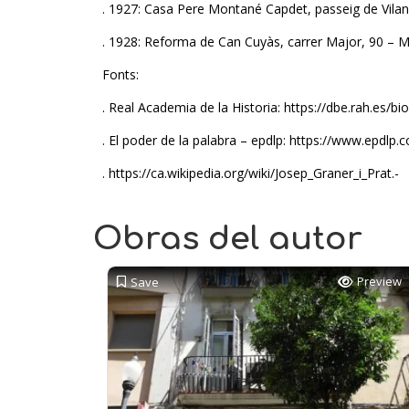
. 1927: Casa Pere Montané Capdet, passeig de Vilan
. 1928: Reforma de Can Cuyàs, carrer Major, 90 – M
Fonts:
. Real Academia de la Historia: https://dbe.rah.es/b
. El poder de la palabra – epdlp: https://www.epdlp
. https://ca.wikipedia.org/wiki/Josep_Graner_i_Prat.-
Obras del autor
Preview
Save