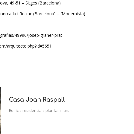
ova, 49-51 – Sitges (Barcelona)
ontcada i Reixac (Barcelona) – (Modernista)
iografias/49996/josep-graner-prat
.com/arquitecto.php?id=5651
Casa Joan Raspall
Edificis residencials plurifamiliars