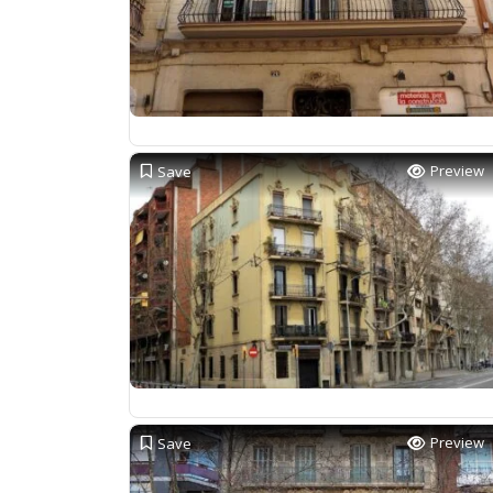
Preview
Save
Preview
Save