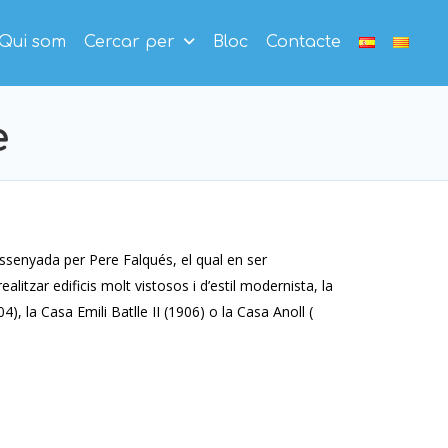
Qui som
Cercar per
Bloc
Contacte
e
issenyada per Pere Falqués, el qual en ser
alitzar edificis molt vistosos i d’estil modernista, la
, la Casa Emili Batlle II (1906) o la Casa Anoll (