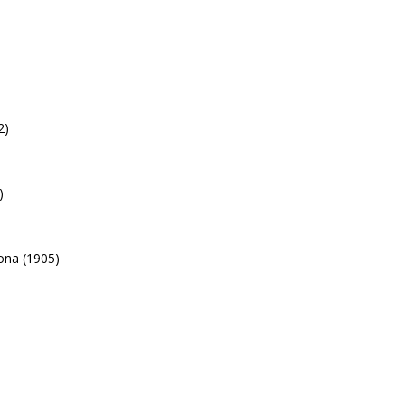
2)
)
ona (1905)