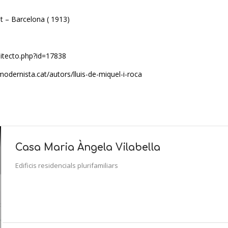
t – Barcelona ( 1913)
uitecto.php?id=17838
modernista.cat/autors/lluis-de-miquel-i-roca
Casa Maria Àngela Vilabella
Edificis residencials plurifamiliars