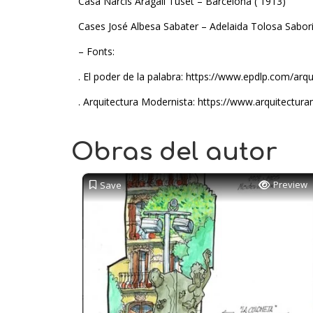
Casa Narcís Aragall Tuset – Barcelona ( 1913)
Cases José Albesa Sabater – Adelaida Tolosa Sabori
– Fonts:
. El poder de la palabra: https://www.epdlp.com/arq
. Arquitectura Modernista: https://www.arquitectura
Obras del autor
Preview
Save