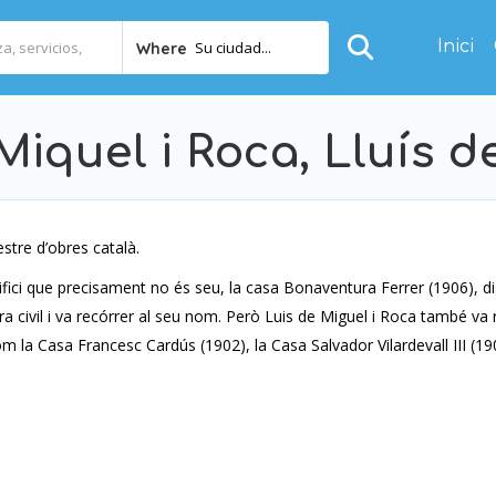
Inici
Su ciudad...
Where
Miquel i Roca, Lluís d
stre d’obres català.
edifici que precisament no és seu, la casa Bonaventura Ferrer (1906), d
ra civil i va recórrer al seu nom. Però Luis de Miguel i Roca també va re
a Casa Francesc Cardús (1902), la Casa Salvador Vilardevall III (1904)