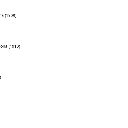
na (1909)
lona (1910)
)