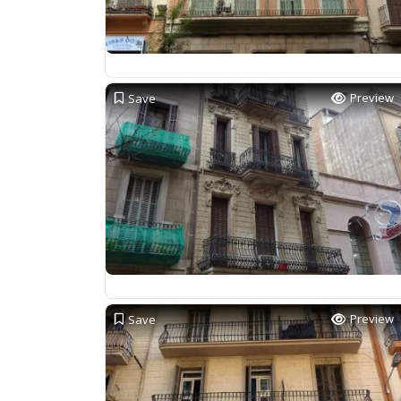
Preview
Save
Preview
Save