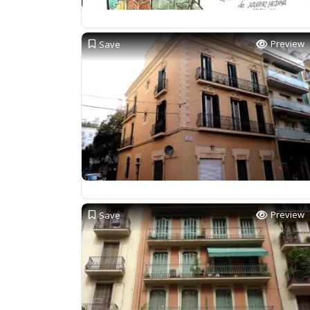
Preview
Save
Preview
Save