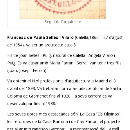
Segell de l'arquitecte
Francesc de Paula Sellés i Vilaró
(Calella,1860 – 27 d’agost
de 1954), va ser un arquitecte català.
Fill de Joan Selles i Puig, natural de Calella i Àngela Vilaró i
Puig. Es va casar amb Maria Farran i Serra i van tenir tres fills
(Joan, Josep i Ferran).
Va obtenir el títol professional d’arquitectura a Madrid el 8
d’abril del 1893. Va treballar com a arquitecte titular de Santa
Coloma de Gramenet fins al 1920 i la seva carrera es va
desenvolupar fins al 1938.
Les seves obres més destacades són: La Casa “Els Filipinos”,
les reformes de la Casa Bartrina i de Can Farran, el projecte
per al grup “Francisco Bartrina” i la reconstrucció del Castell