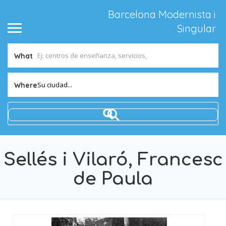
Barcelona Modernista i
Singular
What
Su ciudad...
Where
Sellés i Vilaró, Francesc
de Paula