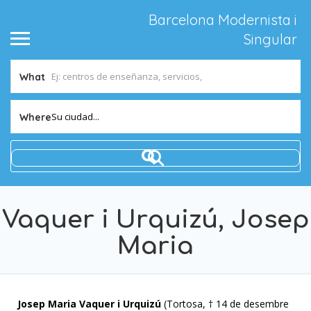
Barcelona Modernista i
Singular
What
Su ciudad...
Where
Vaquer i Urquizú, Josep
Maria
Josep Maria Vaquer i Urquizú
(Tortosa, † 14 de desembre