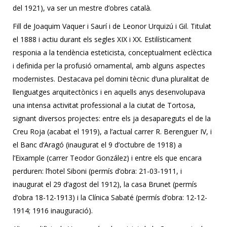
del 1921), va ser un mestre d’obres català.
Fill de Joaquim Vaquer i Saurí i de Leonor Urquizú i Gil. Titulat
el 1888 i actiu durant els segles XIX i XX. Estilísticament
responia a la tendència esteticista, conceptualment eclèctica
i definida per la profusió ornamental, amb alguns aspectes
modernistes. Destacava pel domini tècnic d’una pluralitat de
llenguatges arquitectònics i en aquells anys desenvolupava
una intensa activitat professional a la ciutat de Tortosa,
signant diversos projectes: entre els ja desapareguts el de la
Creu Roja (acabat el 1919), a l’actual carrer R. Berenguer IV, i
el Banc d’Aragó (inaugurat el 9 d’octubre de 1918) a
l’Eixample (carrer Teodor González) i entre els que encara
perduren: l’hotel Siboni (permís d’obra: 21-03-1911, i
inaugurat el 29 d’agost del 1912), la casa Brunet (permís
d’obra 18-12-1913) i la Clínica Sabaté (permís d’obra: 12-12-
1914; 1916 inauguració).