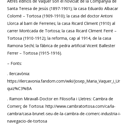
Altres edificis de Vaquer són el noviciat de la Companyia de
Santa Teresa de Jesús (1897-1901); la casa Eduardo Albacar
Colomé – Tortosa (1909-1910); la casa del doctor Antoni
Llorca al barri de Ferreries; la casa Ricard Climent (1910) al
carrer Montcada de Tortosa; la casa Ricard Climent Ferré –
Tortosa (1910-1912); la reforma, cap al 1914, de la casa
Ramona Sechí; la fàbrica de pedra artificial Vicent Ballester
Ferrer – Tortosa (1915-1916).
– Fonts:
. Ilercavònia:
https://ilercavonia.fandom.com/wiki/Josep_Maria_Vaquer_i_Ur
quiz%C3%BA
. Ramon Miravall-Doctor en Filosofia i Lletres: Cambra de
Comerç de Tortosa: http://www.cambratortosa.com/ca/la-
cambra/casa-brunet-seu-de-la-cambra-de-comerc-industria-i-
navegacio-de-tortosa