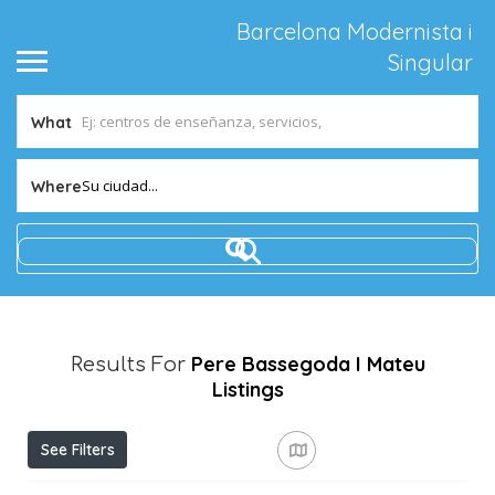
Barcelona Modernista i
Singular
What
Su ciudad...
Where
Pere Bassegoda I Mateu
Results For
Listings
See Filters