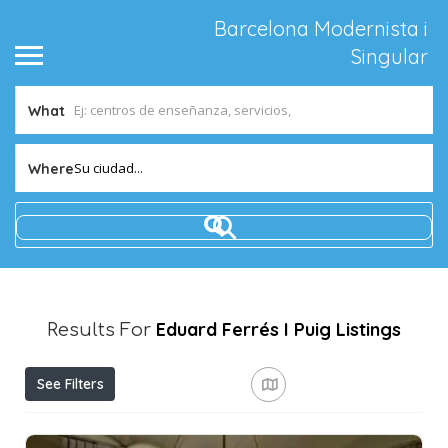
Barcelona Modernista i
Singular
What
Su ciudad...
Where
Eduard Ferrés I Puig
Listings
Results For
See Filters