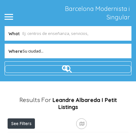
Barcelona Modernista i
Singular
What
Su ciudad...
Where
Leandre Albareda I Petit
Results For
Listings
See Filters