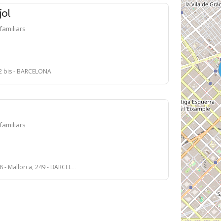
jol
ifamiliars
 2 bis - BARCELONA
ifamiliars
- Mallorca, 249 - BARCELONA