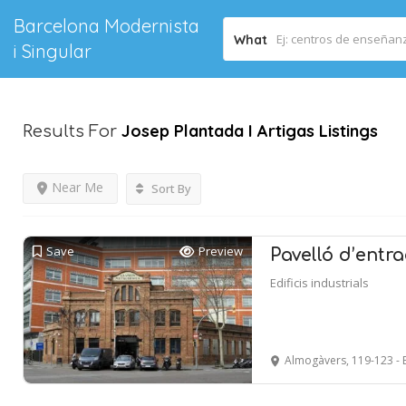
Barcelona Modernista
What
i Singular
Josep Plantada I Artigas
Listings
Results For
Near Me
Sort By
Save
Preview
Pavelló d’entr
Edificis industrials
Almogàvers, 119-123 