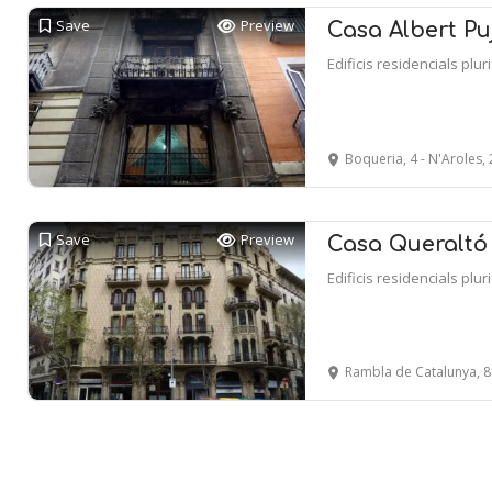
Save
Preview
Casa Albert Pu
Edificis residencials plur
Boqueria, 4 - N'Aroles,
Save
Preview
Casa Queraltó
Edificis residencials plur
Rambla de Catalunya, 88 