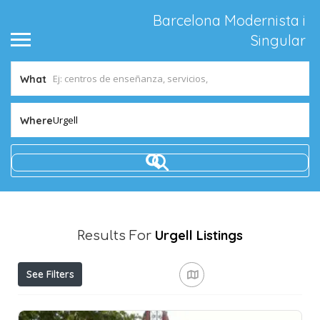
Barcelona Modernista i
Singular
What
Urgell
Where
Urgell
Listings
Results For
See Filters