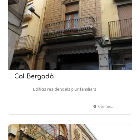
Cal Bergadà
Edificis residencials plurifamiliars
Carme, 6 - TÀRREGA