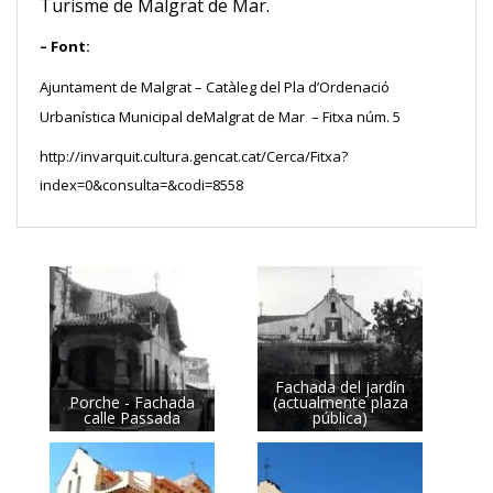
Turisme de Malgrat de Mar.
– Font:
Ajuntament de Malgrat – Catàleg del Pla d’Ordenació
Urbanística Municipal deMalgrat de Mar – Fitxa núm. 5
http://invarquit.cultura.gencat.cat/Cerca/Fitxa?
index=0&consulta=&codi=8558
Fachada del jardín
Porche - Fachada
(actualmente plaza
calle Passada
pública)