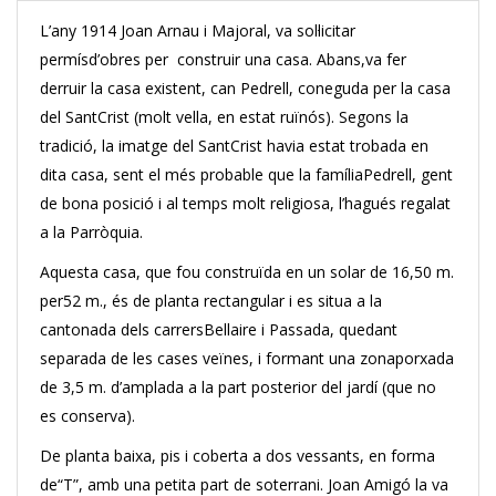
L’any 1914 Joan Arnau i Majoral, va sol·licitar
permísd’obres per construir una casa. Abans,va fer
derruir la casa existent, can Pedrell, coneguda per la casa
del SantCrist (molt vella, en estat ruïnós). Segons la
tradició, la imatge del SantCrist havia estat trobada en
dita casa, sent el més probable que la famíliaPedrell, gent
de bona posició i al temps molt religiosa, l’hagués regalat
a la Parròquia.
Aquesta casa, que fou construïda en un solar de 16,50 m.
per52 m., és de planta rectangular i es situa a la
cantonada dels carrersBellaire i Passada, quedant
separada de les cases veïnes, i formant una zonaporxada
de 3,5 m. d’amplada a la part posterior del jardí (que no
es conserva).
De planta baixa, pis i coberta a dos vessants, en forma
de“T”, amb una petita part de soterrani. Joan Amigó la va