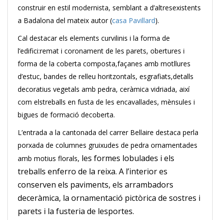
construir en estil modernista, semblant a d’altresexistents
a Badalona del mateix autor (
casa Pavillard
).
Cal destacar els elements curvilinis i la forma de
l’edifici:remat i coronament de les parets, obertures i
forma de la coberta composta,façanes amb motllures
d’estuc, bandes de relleu horitzontals, esgrafiats,detalls
decoratius vegetals amb pedra, ceràmica vidriada, així
com elstreballs en fusta de les encavallades, mènsules i
bigues de formació decoberta.
L’entrada a la cantonada del carrer Bellaire destaca perla
porxada de columnes gruixudes de pedra ornamentades
les formes lobulades i els
amb motius florals,
treballs enferro de la reixa. A l’interior es
conserven els paviments, els arrambadors
deceràmica, la ornamentació pictòrica de sostres i
parets i la fusteria de lesportes.