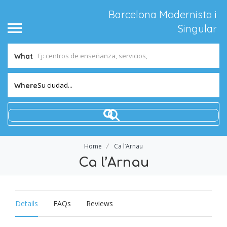
Barcelona Modernista i
Singular
What
Su ciudad...
Where
Home
Ca l’Arnau
Ca l’Arnau
Details
FAQs
Reviews