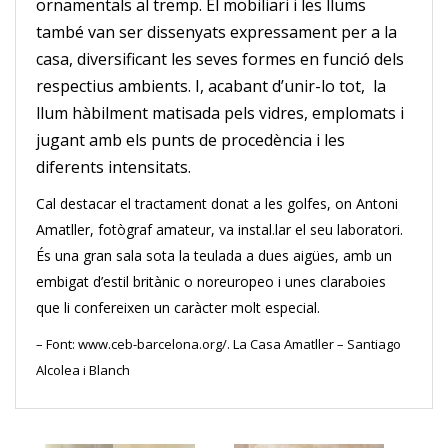
ornamentals al tremp. El mobiliari i les llums
també van ser dissenyats expressament per a la
casa, diversificant les seves formes en funció dels
respectius ambients. I, acabant d’unir-lo tot, la
llum hàbilment matisada pels vidres, emplomats i
jugant amb els punts de procedència i les
diferents intensitats.
Cal destacar el tractament donat a les golfes, on Antoni
Amatller, fotògraf amateur, va instal.lar el seu laboratori.
És una gran sala sota la teulada a dues aigües, amb un
embigat d’estil britànic o noreuropeo i unes claraboies
que li confereixen un caràcter molt especial.
– Font: www.ceb-barcelona.org/. La Casa Amatller – Santiago
Alcolea i Blanch