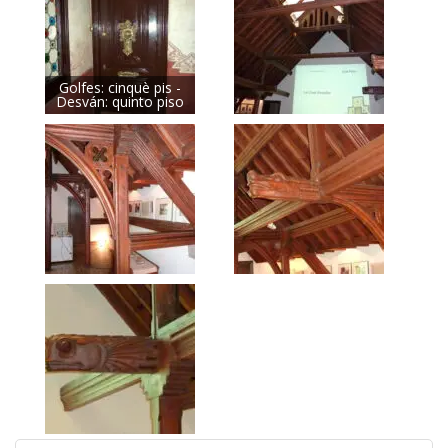
Golfes: cinquè pis -
Desván: quinto piso