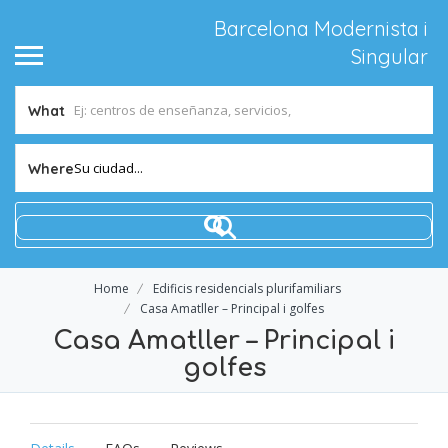
Barcelona Modernista i
Singular
What
Su ciudad...
Where
Home
Edificis residencials plurifamiliars
Casa Amatller – Principal i golfes
Casa Amatller – Principal i
golfes