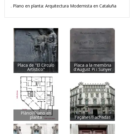
. Plano en planta: Arquitectura Modernista en Cataluña
Placa de "El Círculo
Placa a la memòria
Artístico"
d'August Pi i Sunyer
Plànol/Plano en
planta
Façanes/Fachadas