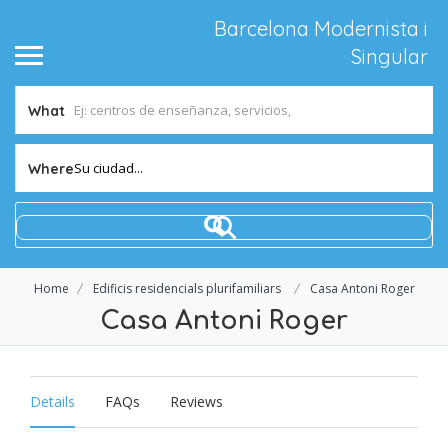
Barcelona Modernista i
Singular
What
Su ciudad...
Where
Home
Edificis residencials plurifamiliars
Casa Antoni Roger
Casa Antoni Roger
Details
FAQs
Reviews