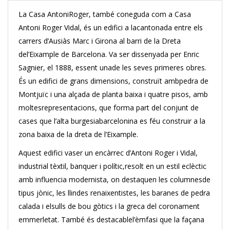
La Casa AntoniRoger, també coneguda com a Casa
Antoni Roger Vidal, és un edifici a lacantonada entre els
carrers d’Ausiàs Marc i Girona al barri de la Dreta
del’Eixample de Barcelona. Va ser dissenyada per Enric
Sagnier, el 1888, essent unade les seves primeres obres.
És un edifici de grans dimensions, construït ambpedra de
Montjuïc i una alçada de planta baixa i quatre pisos, amb
moltesrepresentacions, que forma part del conjunt de
cases que l’alta burgesiabarcelonina es féu construir a la
zona baixa de la dreta de l’Eixample.
Aquest edifici vaser un encàrrec d’Antoni Roger i Vidal,
industrial tèxtil, banquer i polític,resolt en un estil eclèctic
amb influencia modernista, on destaquen les columnesde
tipus jònic, les llindes renaixentistes, les baranes de pedra
calada i elsulls de bou gòtics i la greca del coronament
emmerletat. També és destacablel’èmfasi que la façana