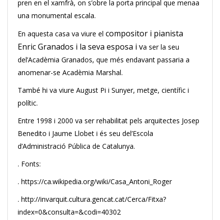
pren en el xamfrà, on s’obre la porta principal que menaa
una monumental escala.
compositor i pianista
En aquesta casa va viure el
Enric Granados i la seva esposa i v
a ser la seu
del’Acadèmia Granados, que més endavant passaria a
anomenar-se Acadèmia Marshal.
També hi va viure August Pi i Sunyer, metge, científic i
polític.
Entre 1998 i 2000 va ser rehabilitat pels arquitectes Josep
Benedito i Jaume Llobet i és seu del’Escola
d’Administració Pública de Catalunya.
. Fonts:
. https://ca.wikipedia.org/wiki/Casa_Antoni_Roger
. http://invarquit.cultura.gencat.cat/Cerca/Fitxa?
index=0&consulta=&codi=40302