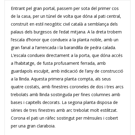
Entrant pel gran portal, passem per sota del primer cos
de la casa, per un túnel de volta que dóna al pati central,
construït en estil neogòtic civil català a semblança dels
palaus dels burgesos de l’edat mitjana. A la dreta trobem
l’escala d’honor que condueix a la planta noble, amb un
gran fanal a l’arrencada i la barandilla de pedra calada.
L’escala condueix directament a la porta, que dóna accés
a l’habitatge, de fusta profusament ferrada, amb
guardapols esculpit, amb indicació de l’any de construcció
a la llinda. Aquesta primera planta compta, als seus
quatre costats, amb finestres coroneles de dos i tres arcs
trebolats amb llinda sostinguda per fines columnes amb
bases i capitells decorats. La segona planta disposa de
sèries de tres finestres amb arc trebolat molt estilitzat.
Corona el pati un ràfec sostingut per mènsules i cobert
per una gran claraboia.