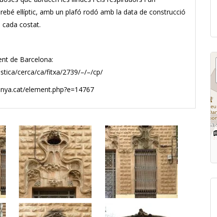
bé el·líptic, amb un plafó rodó amb la data de construcció
a cada costat.
ent de Barcelona:
stica/cerca/ca/fitxa/2739/–/–/cp/
lunya.cat/element.php?e=14767