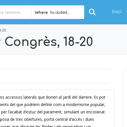
Inici
Su ciudad...
Where
8-20
 Congrès, 18-20
os accessos laterals que donen al jardí del darrere. Es pot
üents del que podríem definir com a modernisme popular,
per l’acabat d’estuc del parament, simulant un encoixinat
isposa de tres obertures, porta central d’accés i dues
nuoses que abracen les llindes i els respiradors i un