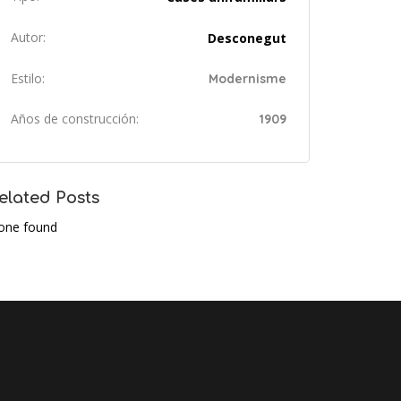
Autor:
Desconegut
Estilo:
Modernisme
Años de construcción:
1909
elated Posts
one found