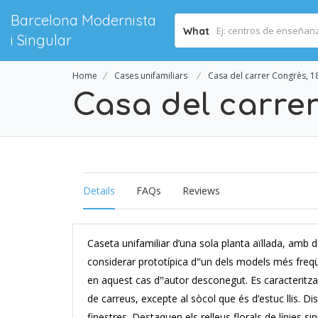
Barcelona Modernista
What
i Singular
Home
Cases unifamiliars
Casa del carrer Congrès, 1
Casa del carrer
Details
FAQs
Reviews
Caseta unifamiliar d’una sola planta aïllada, amb d
considerar prototípica d‟un dels models més freq
en aquest cas d‟autor desconegut. Es caracteritza 
de carreus, excepte al sòcol que és d’estuc llis. D
finestres. Destaquen els relleus florals de línies si