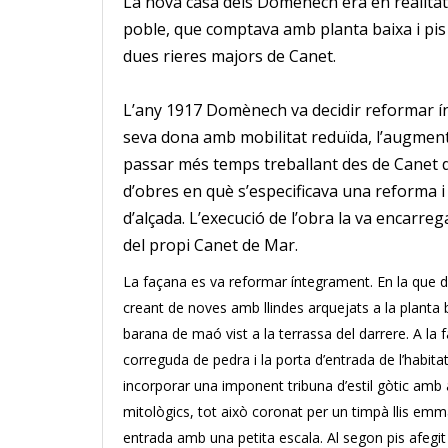
La nova casa dels Domènech era en realitat u
poble, que comptava amb planta baixa i pis 
dues rieres majors de Cane
t.
L’any 1917 Domènech va decidir reformar ín
seva dona amb mobilitat reduïda, l’augment 
passar més temps treballant des de Canet de M
d’obres en què s’especificava una reforma i 
d’alçada.
L’execució de l’obra la va encarre
del propi Canet de Mar.
La façana es va reformar íntegrament.
En la que d
creant de noves amb llindes arquejats a la planta ba
barana de maó vist a la terrassa del darrere.
A la 
correguda de pedra i la porta d’entrada de l’habita
incorporar una imponent tribuna d’estil gòtic amb 
mitològics, tot això coronat per un timpà llis em
entrada amb una petita escala.
Al segon pis afegi