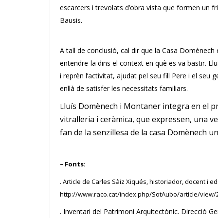
escarcers i trevolats d’obra vista que formen un fri
Bausis.
A tall de conclusió, cal dir que la Casa Domènech 
entendre-la dins el context en què es va bastir. Ll
i reprèn l’activitat, ajudat pel seu fill Pere i el
enllà de satisfer les necessitats familiars.
luís Domènech i Montaner integra en el pro
L
vitralleria i ceràmica, que expressen, una ve
fan de la senzillesa de la casa Domènech una
– Fonts:
. Article de Carles Sàiz Xiqués, historiador, docent i edi
http://www.raco.cat/index.php/SotAubo/article/view
. Inventari del Patrimoni Arquitectònic. Direcció Ge