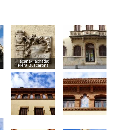
Façana/Fachada:
Riera Buscarons