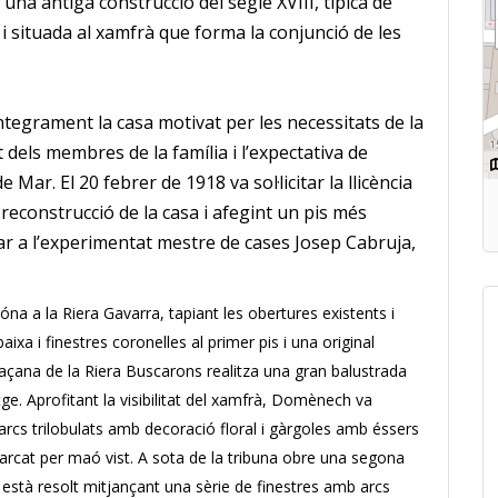
na antiga construcció del segle XVIII, típica de
i situada al xamfrà que forma la conjunció de les
tegrament la casa motivat per les necessitats de la
dels membres de la família i l’expectativa de
ar. El 20 febrer de 1918 va sol·licitar la llicència
reconstrucció de la casa i afegint un pis més
gar a l’experimentat mestre de cases Josep Cabruja,
óna a la Riera Gavarra, tapiant les obertures existents i
ixa i finestres coronelles al primer pis i una original
façana de la Riera Buscarons realitza una gran balustrada
tge.
Aprofitant la visibilitat del xamfrà, Domènech va
arcs trilobulats amb decoració floral i gàrgoles amb éssers
marcat per maó vist.
A sota de la tribuna obre una segona
t està resolt mitjançant una sèrie de finestres amb arcs