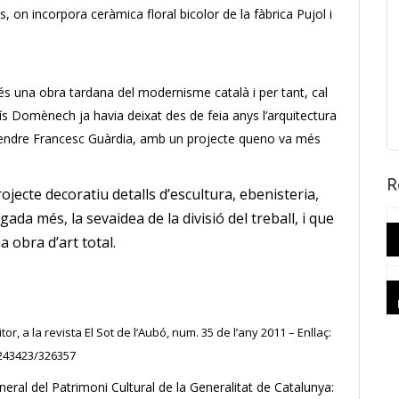
s, on incorpora ceràmica floral bicolor de la fàbrica Pujol i
és una obra tardana del modernisme català i per tant, cal
uís Domènech ja havia deixat des de feia anys l’arquitectura
 seu gendre Francesc Guàrdia, amb un projecte queno va més
R
jecte decoratiu detalls d’escultura, ebenisteria,
gada més, la sevaidea de la divisió del treball, i que
 obra d’art total.
tor, a la revista El Sot de l’Aubó, num. 35 de l’any 2011 – Enllaç:
/243423/326357
neral del Patrimoni Cultural de la Generalitat de Catalunya: