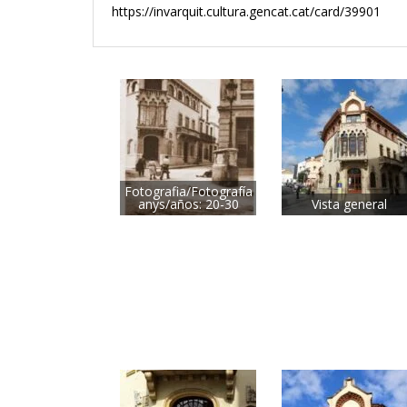
https://invarquit.cultura.gencat.cat/card/39901
Fotografia/Fotografía
anys/años: 20-30
Vista general