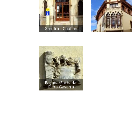
Xamfrà - Chaflán
Façana/Fachada:
Riera Gavarra