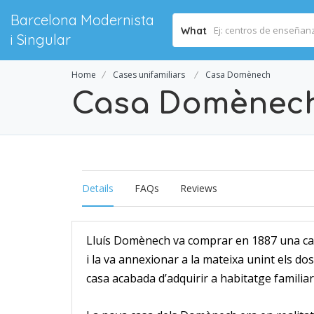
Barcelona Modernista
What
i Singular
Home
Cases unifamiliars
Casa Domènech
Casa Domènec
Details
FAQs
Reviews
Lluís Domènech va comprar en 1887 una casa
i la va annexionar a la mateixa unint els dos
casa acabada d’adquirir a habitatge familiar 