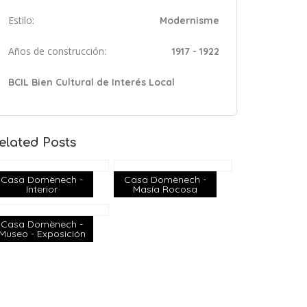
Estilo:
Modernisme
Años de construcción:
1917 - 1922
BCIL Bien Cultural de Interés Local
elated Posts
Casa Domènech -
Casa Domènech -
Interior
Masía Rocosa
Casa Domènech -
Museo - Exposición