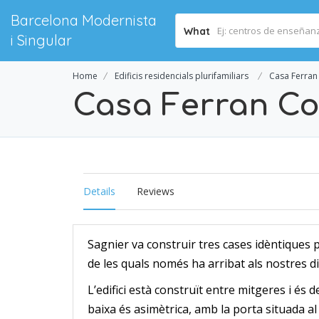
Barcelona Modernista
What
i Singular
Home
Edificis residencials plurifamiliars
Casa Ferran
Casa Ferran Co
Details
Reviews
Sagnier va construir tres cases idèntiques 
de les quals només ha arribat als nostres d
L’edifici està construït entre mitgeres i és 
baixa és asimètrica, amb la porta situada al