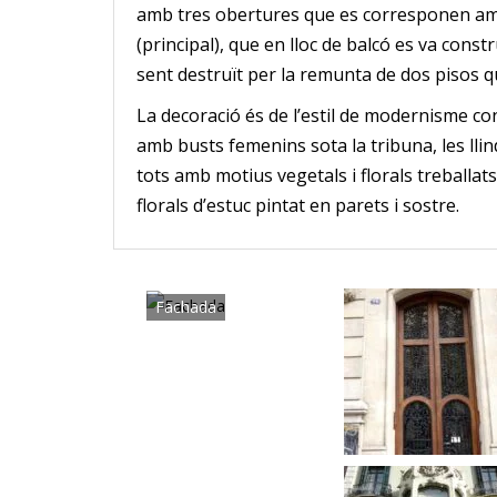
amb tres obertures que es corresponen amb 
(principal), que en lloc de balcó es va cons
sent destruït per la remunta de dos pisos q
La decoració és de l’estil de modernisme c
amb busts femenins sota la tribuna, les llin
tots amb motius vegetals i florals treballat
florals d’estuc pintat en parets i sostre.
Fachada