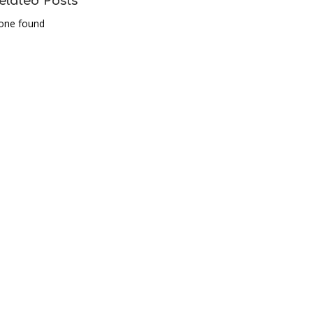
elated Posts
one found