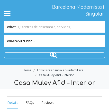
Barcelona Modernista i
Singular
What
Su ciudad...
Where
Home
Edificis residencials plurifamiliars
Casa Muley Afid – Interior
Casa Muley Afid – Interior
Details
FAQs
Reviews