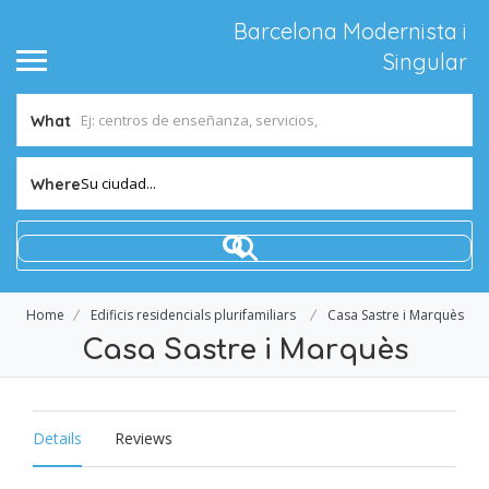
Barcelona Modernista i
Singular
What
Su ciudad...
Where
Home
Edificis residencials plurifamiliars
Casa Sastre i Marquès
Casa Sastre i Marquès
Details
Reviews