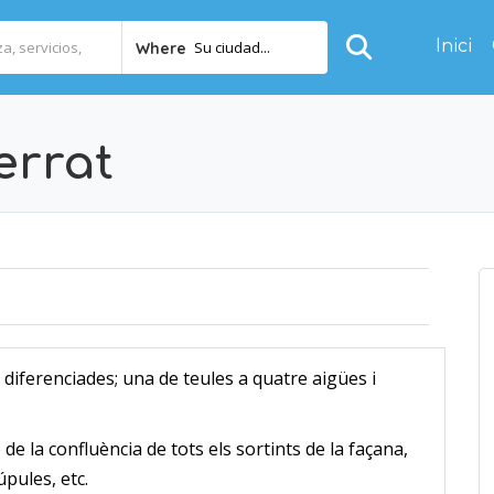
Inici
Su ciudad...
Where
errat
 diferenciades; una de teules a quatre aigües i
de la confluència de tots els sortints de la façana,
pules, etc.