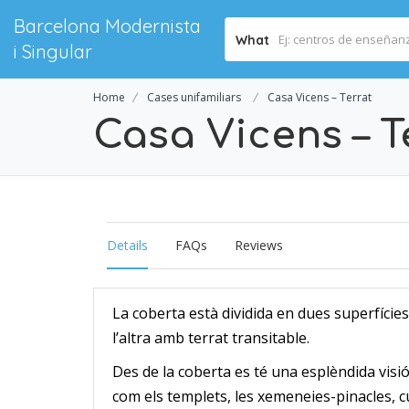
Barcelona Modernista
What
i Singular
Home
Cases unifamiliars
Casa Vicens – Terrat
Casa Vicens – T
Details
FAQs
Reviews
La coberta està dividida en dues superfícies
l’altra amb terrat transitable.
Des de la coberta es té una esplèndida visió 
com els templets, les xemeneies-pinacles, cú