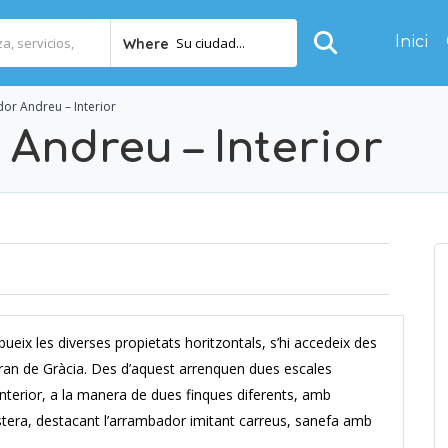
Inici
Su ciudad...
Where
or Andreu – Interior
Andreu – Interior
ibueix les diverses propietats horitzontals, s’hi accedeix des
r Gran de Gràcia. Des d’aquest arrenquen dues escales
interior, a la manera de dues finques diferents, amb
stera, destacant l’arrambador imitant carreus, sanefa amb