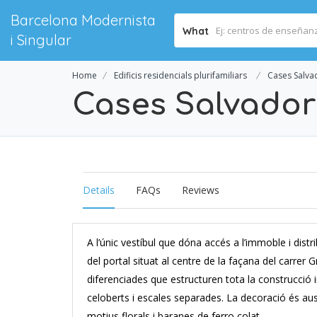
Barcelona Modernista
What
i Singular
Home
Edificis residencials plurifamiliars
Cases Salvad
Cases Salvador 
Details
FAQs
Reviews
A l’únic vestíbul que dóna accés a l’immoble i distr
del portal situat al centre de la façana del carre
diferenciades que estructuren tota la construcció 
celoberts i escales separades. La decoració és au
motius florals i baranes de ferro colat.