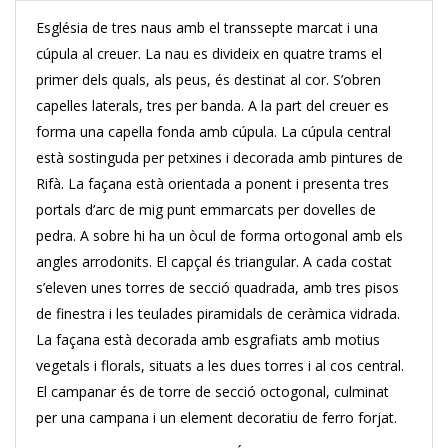
Església de tres naus amb el transsepte marcat i una
cúpula al creuer. La nau es divideix en quatre trams el
primer dels quals, als peus, és destinat al cor. S’obren
capelles laterals, tres per banda. A la part del creuer es
forma una capella fonda amb cúpula. La cúpula central
està sostinguda per petxines i decorada amb pintures de
Rifà. La façana està orientada a ponent i presenta tres
portals d’arc de mig punt emmarcats per dovelles de
pedra. A sobre hi ha un òcul de forma ortogonal amb els
angles arrodonits. El capçal és triangular. A cada costat
s’eleven unes torres de secció quadrada, amb tres pisos
de finestra i les teulades piramidals de ceràmica vidrada.
La façana està decorada amb esgrafiats amb motius
vegetals i florals, situats a les dues torres i al cos central.
El campanar és de torre de secció octogonal, culminat
per una campana i un element decoratiu de ferro forjat.