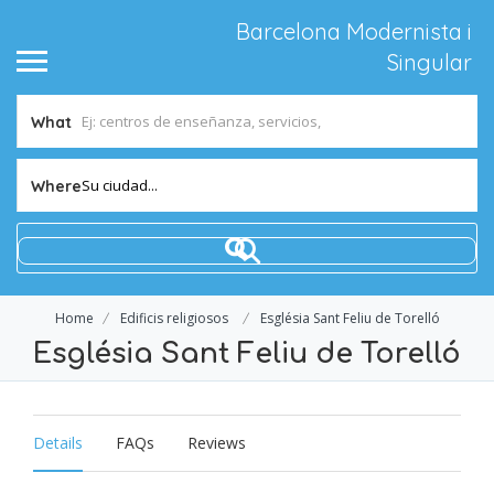
Barcelona Modernista i
Singular
What
Su ciudad...
Where
Home
Edificis religiosos
Església Sant Feliu de Torelló
Església Sant Feliu de Torelló
Details
FAQs
Reviews