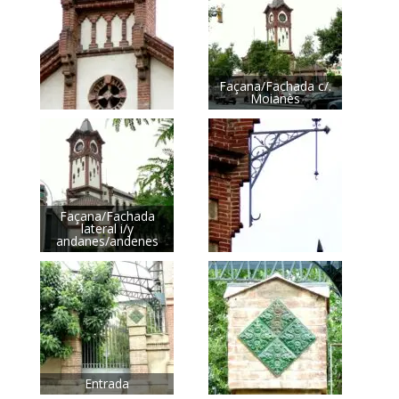
Façana/Fachada c/.
Moianès
Façana/Fachada
lateral i/y
andanes/andenes
Entrada