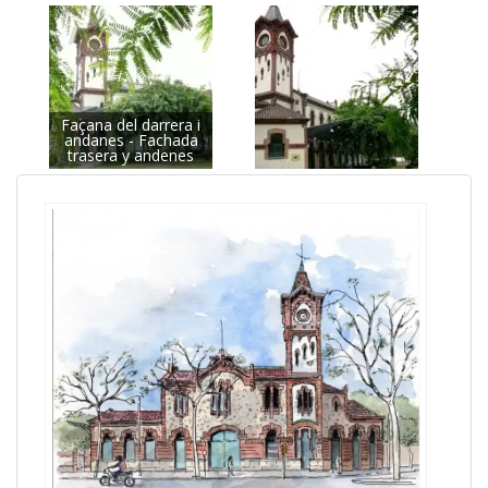
Façana del darrera i
andanes - Fachada
trasera y andenes