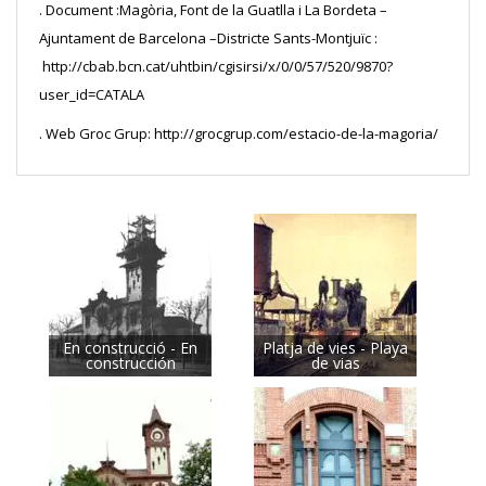
. Document :Magòria, Font de la Guatlla i La Bordeta –
Ajuntament de Barcelona –Districte Sants-Montjuïc :
http://cbab.bcn.cat/uhtbin/cgisirsi/x/0/0/57/520/9870?
user_id=CATALA
. Web Groc Grup: http://grocgrup.com/estacio-de-la-magoria/
En construcció - En
Platja de vies - Playa
construcción
de vias