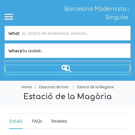
Barcelona Modernista i
Singular
What
Su ciudad...
Where
Home
Estacions de tren
Estació de la Magòria
Estació de la Magòria
Details
FAQs
Reviews