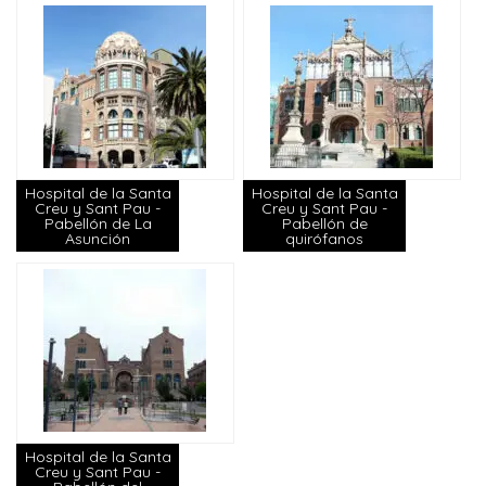
Hospital de la Santa
Hospital de la Santa
Creu y Sant Pau -
Creu y Sant Pau -
Pabellón de La
Pabellón de
Asunción
quirófanos
Hospital de la Santa
Creu y Sant Pau -