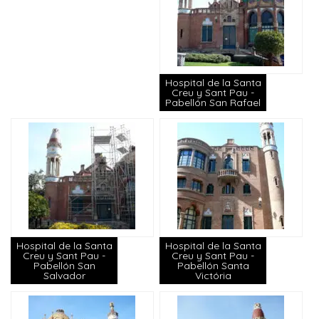
Hospital de la Santa
Creu y Sant Pau -
Pabellón San Rafael
Hospital de la Santa
Hospital de la Santa
Creu y Sant Pau -
Creu y Sant Pau -
Pabellón San
Pabellón Santa
Salvador
Victória