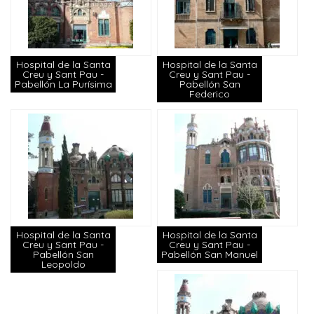
Hospital de la Santa
Hospital de la Santa
Creu y Sant Pau -
Creu y Sant Pau -
Pabellón La Purísima
Pabellón San
Federico
Hospital de la Santa
Hospital de la Santa
Creu y Sant Pau -
Creu y Sant Pau -
Pabellón San
Pabellón San Manuel
Leopoldo