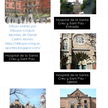
Hospital de la Santa
Creu y Sant Pau -
Dibujo cedido por
Entrada
Dibujos-Croquis-
Apuntes, de Daniel
Castro Alonso:
https://dibujos-croquis-
apuntes.blogspot.com/
Hospital de la Santa
Creu y Sant Pau
Hospital de la Santa
Creu y Sant Pau -
Iglesia