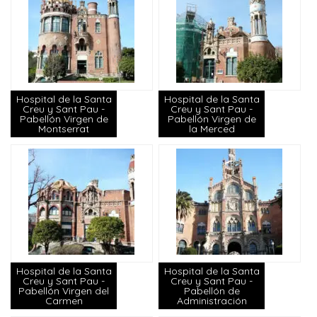
Hospital de la Santa
Hospital de la Santa
Creu y Sant Pau -
Creu y Sant Pau -
Pabellón Virgen de
Pabellón Virgen de
Montserrat
la Merced
Hospital de la Santa
Hospital de la Santa
Creu y Sant Pau -
Creu y Sant Pau -
Pabellón Virgen del
Pabellón de
Carmen
Administración