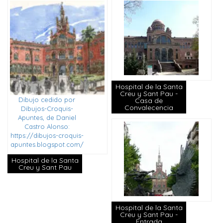
Hospital de la Santa
Creu y Sant Pau -
Dibujo cedido por
Casa de
Convalecencia
Dibujos-Croquis-
Apuntes, de Daniel
Castro Alonso:
https://dibujos-croquis-
apuntes.blogspot.com/
Hospital de la Santa
Creu y Sant Pau
Hospital de la Santa
Creu y Sant Pau -
Entrada