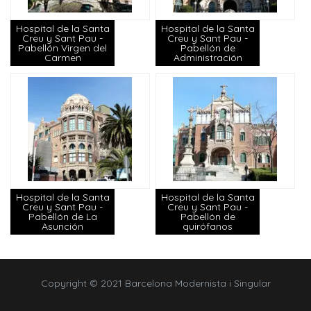
Hospital de la Santa
Hospital de la Santa
Creu y Sant Pau -
Creu y Sant Pau -
Pabellón Virgen del
Pabellón de
Carmen
Administración
Hospital de la Santa
Hospital de la Santa
Creu y Sant Pau -
Creu y Sant Pau -
Pabellón de La
Pabellón de
Asunción
quirófanos
Copyright © 2021 Barcelona Modernista i Singular