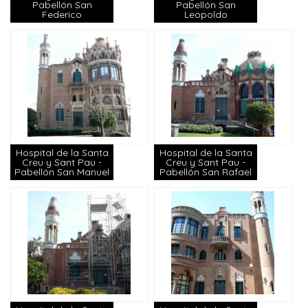
Pabellón San
Pabellón San
Federico
Leopoldo
Hospital de la Santa
Hospital de la Santa
Creu y Sant Pau -
Creu y Sant Pau -
Pabellón San Manuel
Pabellón San Rafael