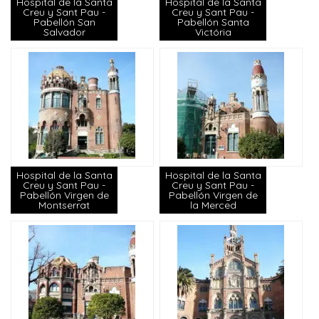
Hospital de la Santa
Hospital de la Santa
Creu y Sant Pau -
Creu y Sant Pau -
Pabellón San
Pabellón Santa
Salvador
Victória
Hospital de la Santa
Hospital de la Santa
Creu y Sant Pau -
Creu y Sant Pau -
Pabellón Virgen de
Pabellón Virgen de
Montserrat
la Merced