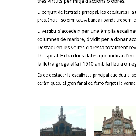
tres virtuts per mitjà d’accions o obres.
El conjunt de l’entrada principal, les escultures i la
prestància i solemnitat. A banda i banda trobem les 
s’accedeix per una àmplia escalina
El vestibul
columnes de marbre, dividit per a donar accés
Destaquen les voltes d’aresta totalment rev
l’hospital. Hi ha dues dates que indican l’inic
la lletra grega alfa i 1910 amb la lletra omeg
Es de destacar la escalinata principal que duu al se
ceràmiques, el gran fanal de ferro forjat i la varia