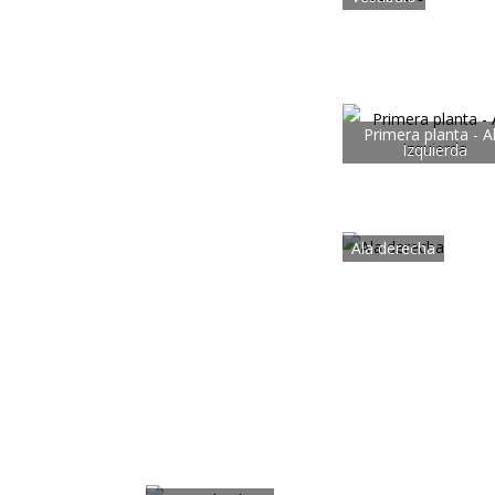
Primera planta - A
Izquierda
Ala derecha