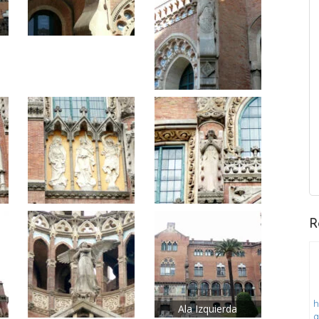
R
h
Ala Izquierda
a