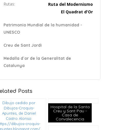
Rutas:
Ruta del Modernismo
El Quadrat d'Or
Patrimonio Mundial de la humanidad -
UNESCO
Creu de Sant Jordi
Medalla d`or de la Generalitat de
Catalunya
elated Posts
Dibujo cedido por
Hospital de la Santa
Dibujos-Croquis-
Creu y Sant Pau -
Apuntes, de Daniel
Casa de
Castro Alonso:
Convalecencia
ttps://dibujos-croquis-
puntes.blogspot.com/