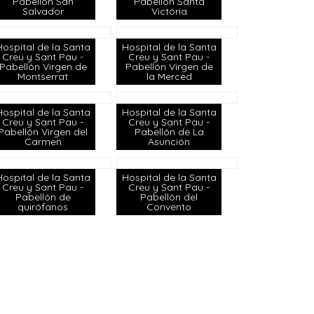
Pabellón San
Pabellón Santa
Salvador
Victória
Hospital de la Santa
Hospital de la Santa
Creu y Sant Pau -
Creu y Sant Pau -
Pabellón Virgen de
Pabellón Virgen de
Montserrat
la Merced
Hospital de la Santa
Hospital de la Santa
Creu y Sant Pau -
Creu y Sant Pau -
Pabellón Virgen del
Pabellón de La
Carmen
Asunción
Hospital de la Santa
Hospital de la Santa
Creu y Sant Pau -
Creu y Sant Pau -
Pabellón de
Pabellón del
quirófanos
Convento