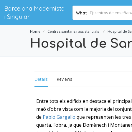
Barcelona Modernista
What
i Singular
Home
Centres sanitaris i assistencials
Hospital de Sa
Hospital de San
Details
Reviews
Entre tots els edificis en destaca el princip
maó d’obra vista com la majoria del conjunt.
de
Pablo Gargallo
que representen les tres v
quarta, l’obra, ja que Domènech i Montane