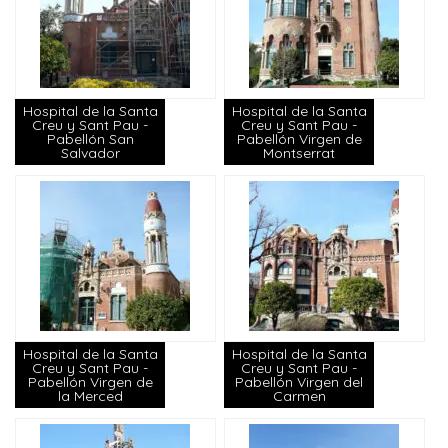
Hospital de la Santa
Hospital de la Santa
Creu y Sant Pau -
Creu y Sant Pau -
Pabellón San
Pabellón Virgen de
Salvador
Montserrat
Hospital de la Santa
Hospital de la Santa
Creu y Sant Pau -
Creu y Sant Pau -
Pabellón Virgen de
Pabellón Virgen del
la Merced
Carmen