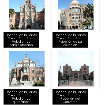
Hospital de la Santa
Hospital de la Santa
Creu y Sant Pau -
Creu y Sant Pau -
Pabellón de
Pabellón de La
Administración
Asunción
Hospital de la Santa
Hospital de la Santa
Creu y Sant Pau -
Creu y Sant Pau -
Pabellón de
Pabellón del
quirófanos
Convento