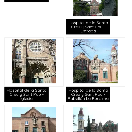
Hospital de la Santa
Creu y Sant Pau -
Entrada
Hospital de la Santa
Hospital de la Santa
Creu y Sant Pau -
Creu y Sant Pau -
Iglesia
Pabellón La Purísima