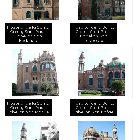
Hospital de la Santa
Hospital de la Santa
Creu y Sant Pau -
Creu y Sant Pau -
Pabellón San
Pabellón San
Federico
Leopoldo
Hospital de la Santa
Hospital de la Santa
Creu y Sant Pau -
Creu y Sant Pau -
Pabellón San Manuel
Pabellón San Rafael