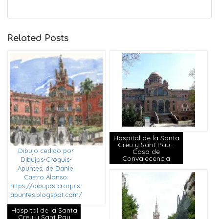
Related Posts
Hospital de la Santa
Creu y Sant Pau -
Dibujo cedido por
Casa de
Convalecencia
Dibujos-Croquis-
Apuntes, de Daniel
Castro Alonso:
https://dibujos-croquis-
apuntes.blogspot.com/
Hospital de la Santa
Creu y Sant Pau