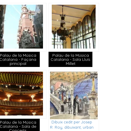
Palau de la Música
Palau de la Música
Catalana - Façana
Catalana - Sala Lluís
principal
Millet
Dibuix cedit per Josep
Palau de la Música
Catalana - Sala de
R. Roy, dibuixant, urban
Concerts