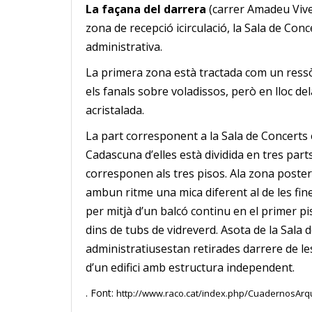
La façana del darrera
(carrer Amadeu Vives
zona de recepció icirculació, la Sala de Conce
administrativa.
La primera zona està tractada com un ressò 
els fanals sobre voladissos, però en lloc de
acristalada.
La part corresponent a la Sala de Concerts 
Cadascuna d’elles està dividida en tres parts
corresponen als tres pisos.
Ala zona poster
ambun ritme una mica diferent al de les fin
per mitjà d’un balcó continu en el primer pi
dins de tubs de vidreverd.
Asota de la Sala d
administratiusestan retirades darrere de l
d’un edifici amb estructura independent.
. Font:
http://www.raco.cat/index.php/CuadernosArqu