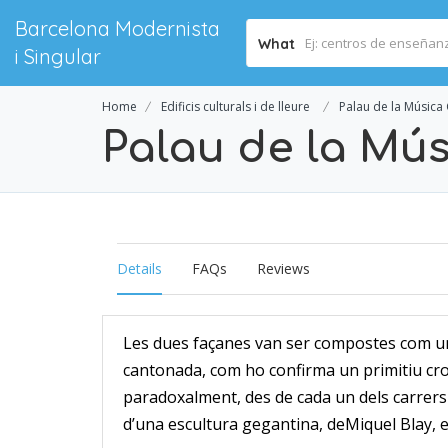
Barcelona Modernista
What
i Singular
Home
Edificis culturals i de lleure
Palau de la Música
Palau de la Mú
Details
FAQs
Reviews
Les dues façanes van ser compostes com una 
cantonada, com ho confirma un primitiu c
paradoxalment, des de cada un dels carrers l
d’una escultura gegantina, deMiquel Blay,