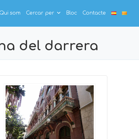
Qui som
Cercar per
Bloc
Contacte
na del darrera