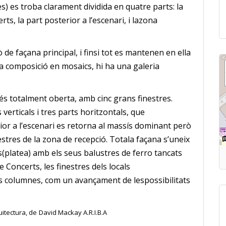
) es troba clarament dividida en quatre parts: la
rts, la part posterior a l’escenari, i lazona
de façana principal, i finsi tot es mantenen en ella
la composició en mosaics, hi ha una galeria
és totalment oberta, amb cinc grans finestres.
 verticals i tres parts horitzontals, que
ior a l’escenari es retorna al massís dominant però
estres de la zona de recepció.
Totala façana s’uneix
s(platea) amb els seus balustres de ferro tancats
e Concerts, les finestres dels locals
es columnes, com un avançament de lespossibilitats
itectura
, de
David Mackay A.R.I.B.A