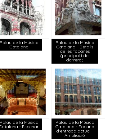
Palau de la Música
Palau de la Música
Catalana
Catalana - Detalls
de les façanes
(principal i del
darrera)
Palau de la Música
Palau de la Música
Catalana - Escenari
Catalana - Façana
d'entrada actual -
Ampliació