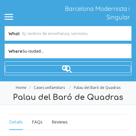
Barcelona Modernista i
Singular
What
Su ciudad...
Where
Home
Cases unifamiliars
Palau del Baró de Quadras
Palau del Baró de Quadras
Details
FAQs
Reviews