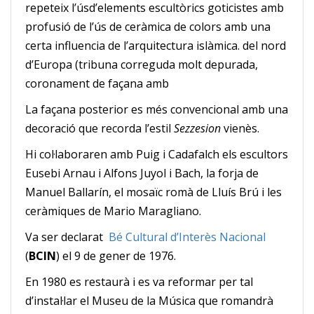
repeteix l’úsd’elements escultòrics goticistes amb
profusió de l’ús de ceràmica de colors amb una
certa influencia de l’arquitectura islàmica. del nord
d’Europa (tribuna correguda molt depurada,
coronament de façana amb
La façana posterior es més convencional amb una
decoració que recorda l’estil
Sezzesion
vienès.
Hi col·laboraren amb Puig i Cadafalch els escultors
Eusebi Arnau i Alfons Juyol i Bach, la forja de
Manuel Ballarín, el mosaïc romà de Lluís Brú i les
ceràmiques de Mario Maragliano.
Va ser declarat
Bé Cultural d’Interès Nacional
(
BCIN
) el 9 de gener de 1976.
En 1980 es restaurà i es va reformar per tal
d’instal·lar el Museu de la Música que romandrà