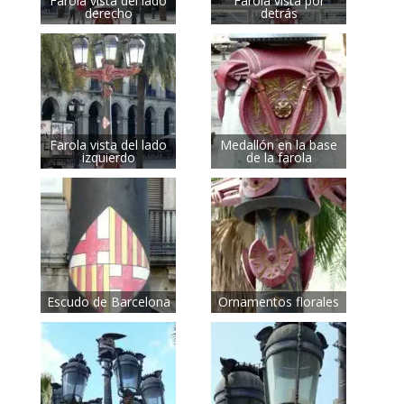
Farola vista del lado
Farola vista por
derecho
detrás
Farola vista del lado
Medallón en la base
izquierdo
de la farola
Escudo de Barcelona
Ornamentos florales