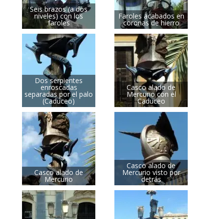
Seis brazos (a dos
niveles) con los
Faroles acabados en
faroles
coronas de hierro
Dos serpientes
enroscadas
Casco alado de
separadas por el palo
Mercurio con el
(Caduceo)
Caduceo
Casco alado de
Casco alado de
Mercurio visto por
Mercurio
detrás