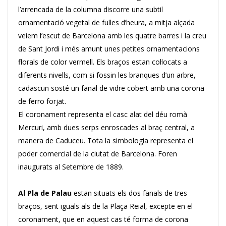
l’arrencada de la columna discorre una subtil
ornamentació vegetal de fulles d’heura, a mitja alçada
veiem l’escut de Barcelona amb les quatre barres i la creu
de Sant Jordi i més amunt unes petites ornamentacions
florals de color vermell. Els braços estan col·locats a
diferents nivells, com si fossin les branques d’un arbre,
cadascun sosté un fanal de vidre cobert amb una corona
de ferro forjat.
El coronament representa el casc alat del déu romà
Mercuri, amb dues serps enroscades al braç central, a
manera de Caduceu. Tota la simbologia representa el
poder comercial de la ciutat de Barcelona. Foren
inaugurats al Setembre de 1889.
Al Pla de
Palau
estan situats els dos fanals de tres
braços, sent iguals als de la Plaça Reial, excepte en el
coronament, que en aquest cas té forma de corona