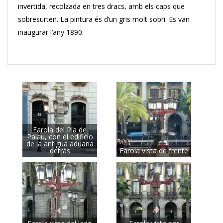
invertida, recolzada en tres dracs, amb els caps que
sobresurten.
La pintura és d’un gris molt sobri.
Es van
inaugurar l’any 1890.
Farola del Pla de
Palau, con el edificio
de la antigua aduana
detrás
Farola vista de frente