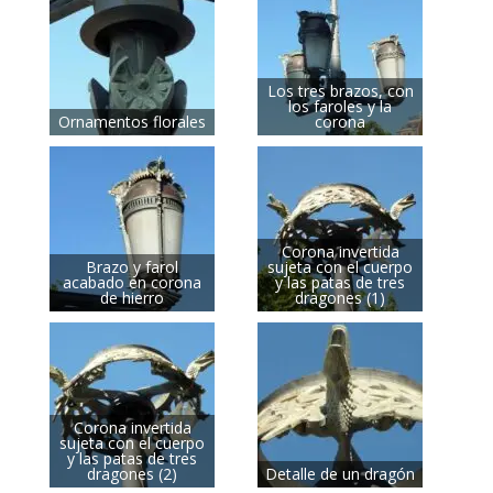
Los tres brazos, con
los faroles y la
Ornamentos florales
corona
Corona invertida
Brazo y farol
sujeta con el cuerpo
acabado en corona
y las patas de tres
de hierro
dragones (1)
Corona invertida
sujeta con el cuerpo
y las patas de tres
dragones (2)
Detalle de un dragón