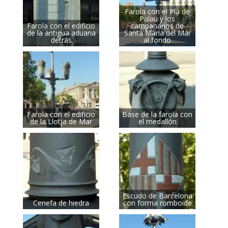
Farola con el Pla de
Palau y los
Farola con el edificio
campanarios de
de la antigua aduana
Santa María del Mar
detrás
al fondo
Farola con el edificio
Base de la farola con
de la Llotja de Mar
el medallón
Escudo de Barcelona
Cenefa de hiedra
con forma romboide