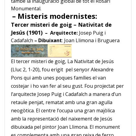
també la inauguració global
de tot el Rosari
Monumental.
– Misteris modernistes:
Tercer misteri de goig – Nativitat de
Jesús (1901)
– Arquitecte:
Josep Puig i
Cadafalch
– Dibuixant
: Joan Llimona i Bruguera
El tercer misteri de goig, La Nativitat de Jesús
(Lluc 2, 1-20), fou erigit pel senyor Alexandre
Pons
qui amb unes poques famílies el van
costejar i
ho van fer al seu gust
. Fou projectat per
l’arquitecte Josep Puig i Cadafalch a manera d’un
retaule penjat, rematat amb una gran agulla
neogòtica. El
centre l’ocupa una gran majòlica
amb la representació del naixement de Jesús
dibuixada pel pintor Joan Llimona
. El monument
es complementa amb
una gran reixa de ferro