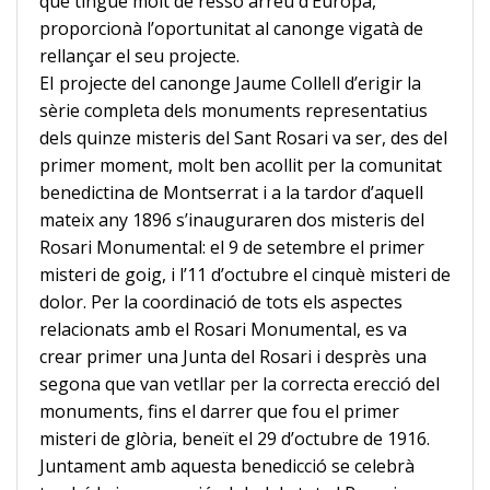
que tingué molt
de ressò arreu d’Europa,
proporcionà l’oportunitat al canonge vigatà de
rellançar el seu projecte.
EI projecte del canonge Jaume Collell d’erigir la
sèrie completa dels monuments representatius
dels quinze misteris del Sant Rosari va ser, des del
primer moment, molt ben acollit per la
comunitat
benedictina de Montserrat i a la tardor d’aquell
mateix any 1896 s’inauguraren dos misteris del
Rosari Monumental: el 9 de setembre el primer
misteri de goig, i l’11 d’octubre el
cinquè misteri de
dolor. Per la coordinació de tots els aspectes
relacionats amb el Rosari Monumental, es va
crear primer una Junta del Rosari i desprès una
segona que van vetllar per la
correcta erecció del
monuments, fins el darrer que fou el primer
misteri de glòria, beneït el 29 d’octubre de 1916.
Juntament amb aquesta benedicció se celebrà