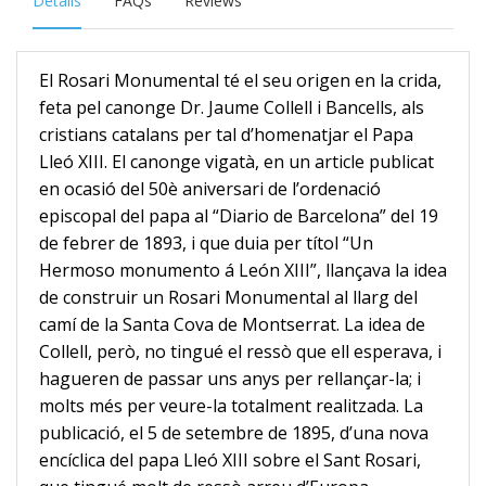
Details
FAQs
Reviews
El Rosari Monumental té el seu origen en la crida,
feta pel canonge Dr. Jaume Collell i Bancells, als
cristians catalans per tal d’homenatjar el Papa
Lleó XIII. El canonge vigatà, en un
article publicat
en ocasió del 50è aniversari de l’ordenació
episcopal del papa al “Diario de Barcelona” del 19
de febrer de 1893, i que duia per títol “Un
Hermoso monumento á León XIII”,
llançava la idea
de construir un Rosari Monumental al llarg del
camí de la Santa Cova de Montserrat. La idea de
Collell, però, no tingué el ressò que ell esperava, i
hagueren de passar uns
anys per rellançar-la; i
molts més per veure-la totalment realitzada. La
publicació, el 5 de setembre de 1895, d’una nova
encíclica del papa Lleó XIII sobre el Sant Rosari,