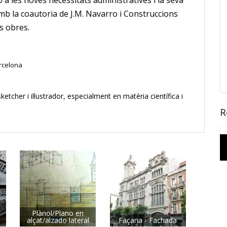
 a le
s noves necessitats administratives i la seva
 Amb la coautoria de J.M. Navarro i Construccions
s obres.
arcelona
ketcher i il·lustrador, especialment en matèria científica i
R
Plànol/Plano en
alçat/alzado lateral
Façana - Fachada