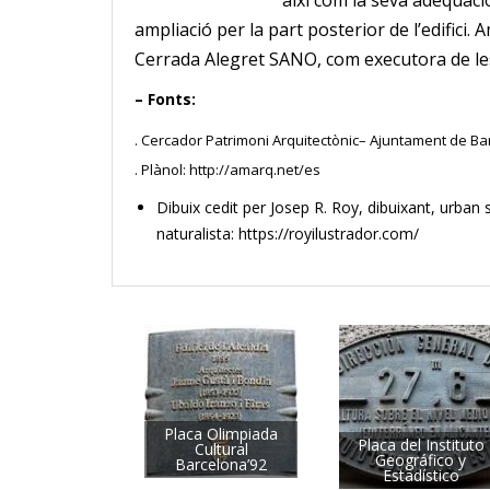
així com la seva adequació
ampliació per la part posterior de l’edifici.
Cerrada Alegret SANO, com executora de le
– Fonts:
. Cercador Patrimoni Arquitectònic– Ajuntament de B
. Plànol:
http://amarq.net/es
Dibuix cedit per Josep R. Roy, dibuixant, urban s
naturalista: https://royilustrador.com/
Placa Olimpiada
Placa del Instituto
Cultural
Geográfico y
Barcelona’92
Estadístico