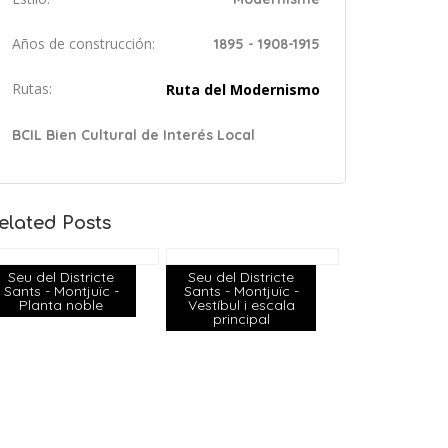
Años de construcción:
1895 - 1908-1915
Rutas:
Ruta del Modernismo
BCIL Bien Cultural de Interés Local
elated Posts
Seu del Districte
Seu del Districte
Sants - Montjuïc -
Sants - Montjuïc -
Planta noble
Vestíbul i escala
principal