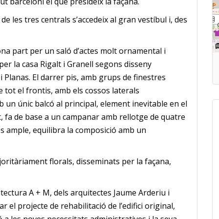
cut barceloní el que presideix la façana.
e les tres centrals s’accedeix al gran vestíbul i, des
na part per un saló d’actes molt ornamental i
 per la casa Rigalt i Granell segons disseny
 Planas. El darrer pis, amb grups de finestres
de tot el frontis, amb els cossos laterals
 un únic balcó al principal, element inevitable en el
t, fa de base a un campanar amb rellotge de quatre
és ample, equilibra la composició amb un
oritàriament florals, disseminats per la façana,
itectura A + M, dels arquitectes Jaume Arderiu i
zar el projecte
de
rehabilita
ció de l’edifici original,