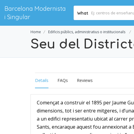
Barcelona Modernista
What
i Singular
Home
Edificis públics, administratius o institucionals
Seu del Distric
Details
FAQs
Reviews
Començat a construir el 1895 per Jaume Gus
dimensions, tot i ser entre mitgeres, i d’u
a un edifici representatiu ubicat al carrer 
Sants, encaraque aquest fou annexionat a B