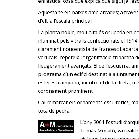
enllestida, cosa que explica que sigui ja l’es
Aquesta té els baixos amb arcades; a través d
d’ell, a l’escala principal.
La planta noble, molt alta és ocupada en bo
il·luminat pels vitralls confeccionats el 1914
clarament noucentista de Francesc Labarta i
verticals, repeteix l’organització tripartita 
lleugerament avançats. El de l’esquerra, amb
programa d’un edifici destinat a ajuntamen
esferesi campana, mentre el de la dreta, m
coronament prominent.
Cal remarcar els ornaments escultòrics, maj
tota de pedra.
L’any 2001 l’estudi d’arqu
Tomàs Morató,
va
re
alit