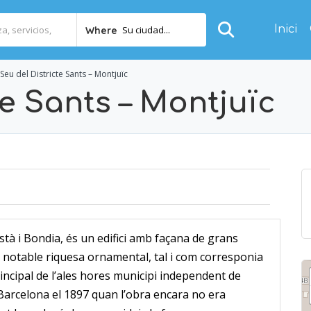
Inici
Su ciudad...
Where
Seu del Districte Sants – Montjuïc
te Sants – Montjuïc
tà i Bondia, és un edifici amb façana de grans
na notable riquesa ornamental, tal i com corresponia
principal de l’ales hores municipi independent de
arcelona el 1897 quan l’obra encara no era