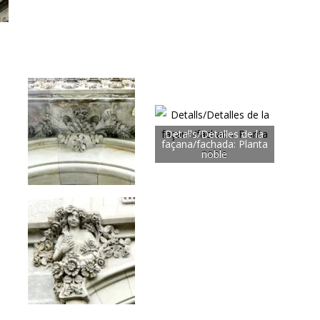
Detalls/Detalles de la
façana/fachada: Planta
noble