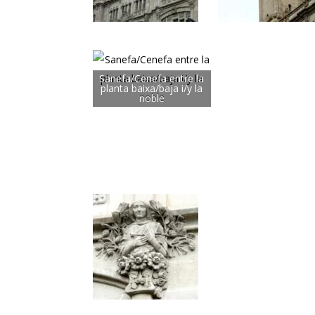
Sanefa/Cenefa entre la
planta baixa/baja i/y la
noble