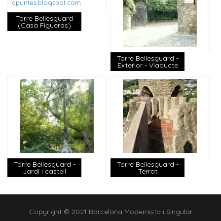
apuntes.blogspot.com
Torre Bellesguard
(Casa Figueras)
Torre Bellesguard -
Exterior - Viaducte
Torre Bellesguard -
Torre Bellesguard -
Jardí i castell
Terrat
Copyright © 2021 Barcelona Modernista i Singular