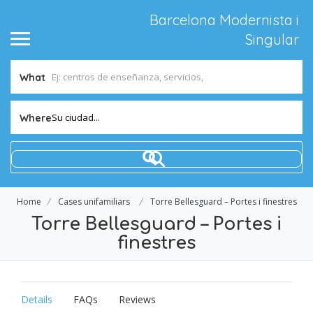
Barcelona Modernista i
Singular
What
Su ciudad...
Where
Home
Cases unifamiliars
Torre Bellesguard – Portes i finestres
Torre Bellesguard – Portes i
finestres
Details
FAQs
Reviews