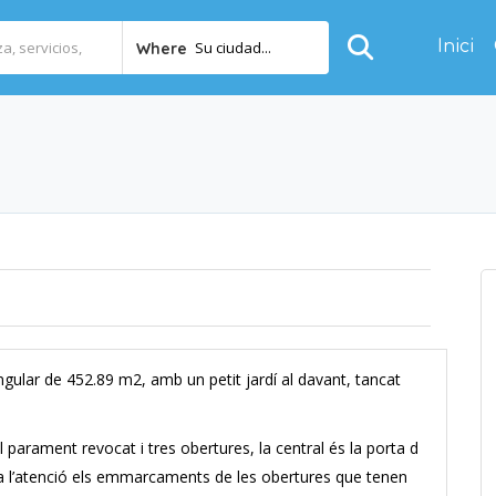
Inici
Su ciudad...
Where
ngular de 452.89 m2, amb un petit jardí al davant, tancat
 parament revocat i tres obertures, la central és la porta d
rida l’atenció els emmarcaments de les obertures que tenen