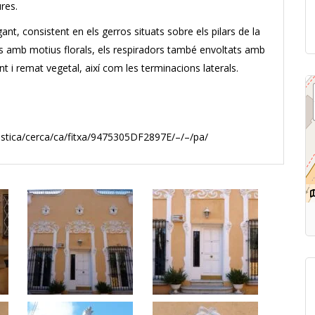
res.
nt, consistent en els gerros situats sobre els pilars de la
ures amb motius florals, els respiradors també envoltats amb
 i remat vegetal, així com les terminacions laterals.
istica/cerca/ca/fitxa/9475305DF2897E/–/–/pa/