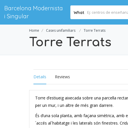
Barcelona Modernista
What
i Singular
Home
Cases unifamiliars
Torre Terrats
Torre Terrats
Details
Reviews
Torre d’estiueig aixecada sobre una parcel·la recta
per un mur, i un altre de més gran darrere.
És d’una sola planta, amb façana simètrica, amb el
´accés al´habitatge i les laterals són finestres. C