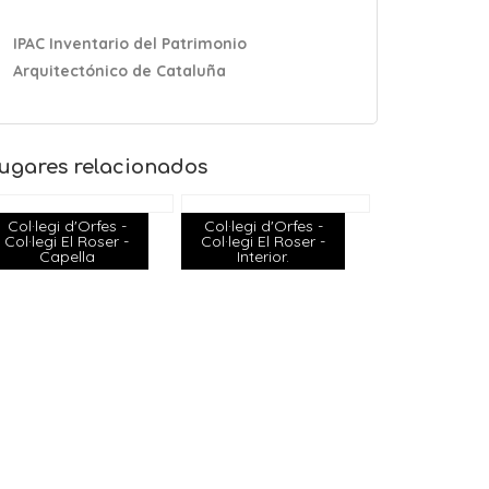
IPAC Inventario del Patrimonio
Arquitectónico de Cataluña
ugares relacionados
Col·legi d'Orfes -
Col·legi d'Orfes -
Col·legi El Roser -
Col·legi El Roser -
Capella
Interior.