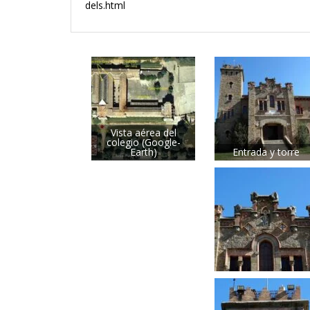
dels.html
Vista aérea del
colegio (Google-
Earth)
Entrada y torre