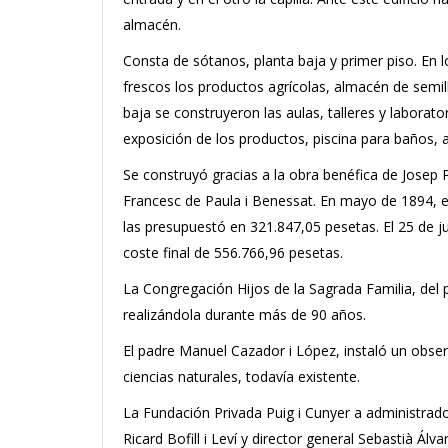
almacén.
Consta de sótanos, planta baja y primer piso. En
frescos los productos agrícolas, almacén de semill
baja se construyeron las aulas, talleres y laborat
exposición de los productos, piscina para baños, a
Se construyó gracias a la obra benéfica de Josep 
Francesc de Paula i Benessat. En mayo de 1894, el
las presupuestó en 321.847,05 pesetas. El 25 de ju
coste final de 556.766,96 pesetas.
La Congregación Hijos de la Sagrada Familia, del
realizándola durante más de 90 años.
El padre Manuel Cazador i López, instaló un obs
ciencias naturales, todavía existente.
La Fundación Privada Puig i Cunyer a administrado
Ricard Bofill i Leví y director general Sebastià Álvare