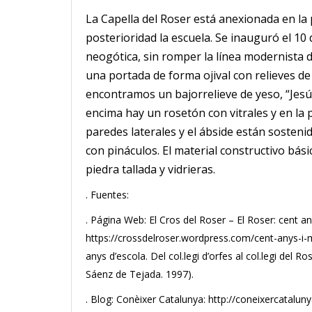
La Capella del Roser está anexionada en la 
posterioridad la escuela. Se inauguró el 10 d
neogótica, sin romper la línea modernista d
una portada de forma ojival con relieves de
encontramos un bajorrelieve de yeso,
“Jesú
encima hay un rosetón con vitrales y en la 
paredes laterales y el ábside están sosteni
con pináculos. El material constructivo bási
piedra tallada y vidrieras.
. Fuentes:
. Página Web: El Cros del Roser – El Roser: cent any
https://crossdelroser.wordpress.com/cent-anys-i-me
anys d’escola. Del col.legi d’orfes al col.legi del 
Sáenz de Tejada. 1997).
. Blog: Conèixer Catalunya: http://coneixercatalun