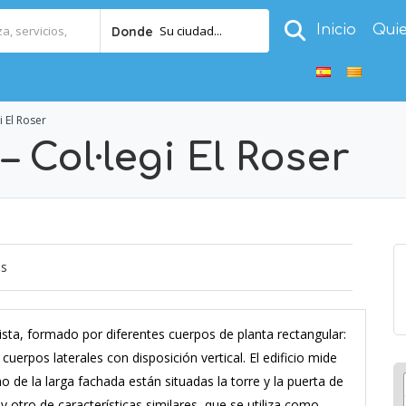
Inicio
Qui
Su ciudad...
Donde
i El Roser
– Col·legi El Roser
os
nista, formado por diferentes cuerpos de planta rectangular:
uerpos laterales con disposición vertical. El edificio mide
 de la larga fachada están situadas la torre y la puerta de
hay otro de características similares, que se utiliza como