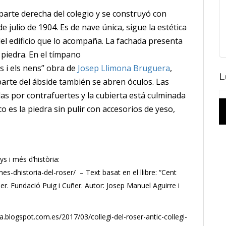
parte derecha del colegio y se construyó con
e julio de 1904. Es de nave única, sigue la estética
el edificio que lo acompaña. La fachada presenta
 piedra. En el tímpano
s i els nens” obra de
Josep Llimona Bruguera
,
L
parte del ábside también se abren óculos. Las
das por contrafuertes y la cubierta está culminada
co es la piedra sin pulir con accesorios de yeso,
s i més d’història:
s-dhistoria-del-roser/ – Text basat en el llibre: “Cent
Roser. Fundació Puig i Cuñer. Autor: Josep Manuel Aguirre i
ya.blogspot.com.es/2017/03/collegi-del-roser-antic-collegi-