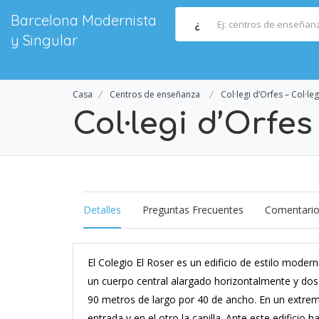
Barcelona Modernista
¿
y Singular
Casa
Centros de enseñanza
Col·legi d’Orfes – Col·leg
Col·legi d’Orfes 
Detalles
Preguntas Frecuentes
Comentari
El Colegio El Roser
es un edificio de estilo moder
un cuerpo central alargado horizontalmente y dos c
90 metros de largo por 40 de ancho. En un extremo
entrada y en el otro la capilla. Ante este edificio 