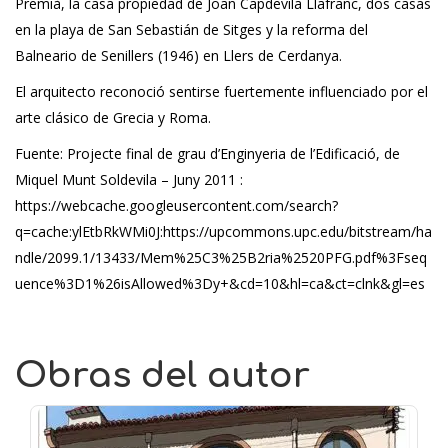
Premià, la casa propiedad de Joan Capdevila Llafranc, dos casas
en la playa de San Sebastián de Sitges y la reforma del
Balneario de Senillers (1946) en Llers de Cerdanya.
El arquitecto reconoció sentirse fuertemente influenciado por el
arte clásico de Grecia y Roma.
Fuente: Projecte final de grau d’Enginyeria de l’Edificació, de
Miquel Munt Soldevila – Juny 2011 :
https://webcache.googleusercontent.com/search?
q=cache:ylEtbRkWMi0J:https://upcommons.upc.edu/bitstream/ha
ndle/2099.1/13433/Mem%25C3%25B2ria%2520PFG.pdf%3Fseq
uence%3D1%26isAllowed%3Dy+&cd=10&hl=ca&ct=clnk&gl=es
Obras del autor