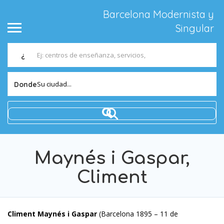
Barcelona Modernista y
Singular
¿
Su ciudad...
Donde
Maynés i Gaspar,
Climent
Climent Maynés i Gaspar
(Barcelona 1895 – 11 de