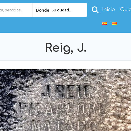
Inicio
Qui
Su ciudad...
Donde
Reig, J.