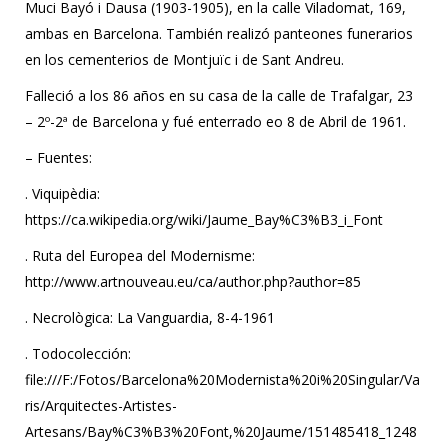
Muci Bayó i Dausa (1903-1905), en la calle Viladomat, 169,
ambas en Barcelona. También realizó panteones funerarios
en los cementerios de Montjuïc i de Sant Andreu.
Falleció a los 86 años en su casa de la calle de Trafalgar, 23
– 2º-2ª de Barcelona y fué enterrado eo 8 de Abril de 1961.
– Fuentes:
. Viquipèdia:
https://ca.wikipedia.org/wiki/Jaume_Bay%C3%B3_i_Font
. Ruta del Europea del Modernisme:
http://www.artnouveau.eu/ca/author.php?author=85
. Necrològica: La Vanguardia, 8-4-1961
. Todocolección:
file:///F:/Fotos/Barcelona%20Modernista%20i%20Singular/Va
ris/Arquitectes-Artistes-
Artesans/Bay%C3%B3%20Font,%20Jaume/151485418_1248