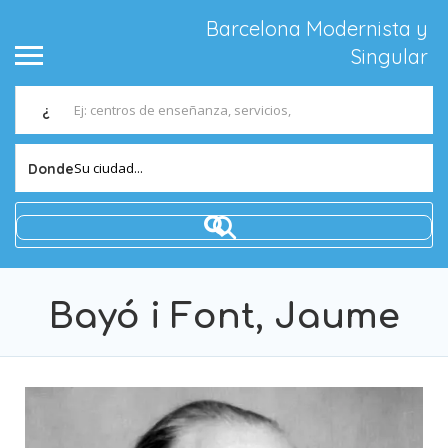
Barcelona Modernista y
Singular
¿
Su ciudad...
Donde
Bayó i Font, Jaume