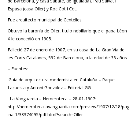
de Barcelona, y casa Sabaté, de Igualada), Pau Salvat i
Espasa (casa Oller) y Roc Cot i Cot.
Fue arquitecto municipal de Centelles.
Obtuvo la baronía de Oller, titulo nobiliario que el papa Léon
X le concedió en 1905.
Falleció 27 de enero de 1907, en su casa de La Gran Via de
les Corts Catalanes, 592 de Barcelona, a la edad de 35 años.
– Fuentes:
.Guía de arquitectura modernista en Cataluña – Raquel
Lacuesta y Antoni González – Editorial GG
. La Vanguardia – Hemeroteca – 28-01-1907:
http://hemeroteca.lavanguardia.com/preview/1907/12/18/pag
ina-1/33374095/pdf.html?search=Oller