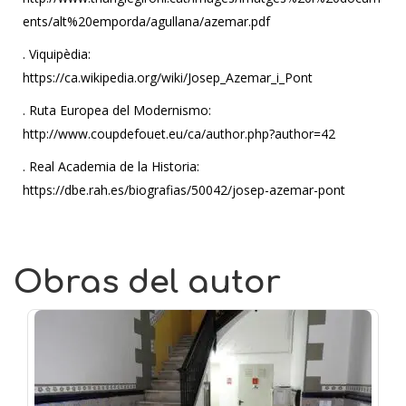
ents/alt%20emporda/agullana/azemar.pdf
. Viquipèdia:
https://ca.wikipedia.org/wiki/Josep_Azemar_i_Pont
. Ruta Europea del Modernismo:
http://www.coupdefouet.eu/ca/author.php?author=42
. Real Academia de la Historia:
https://dbe.rah.es/biografias/50042/josep-azemar-pont
Obras del autor