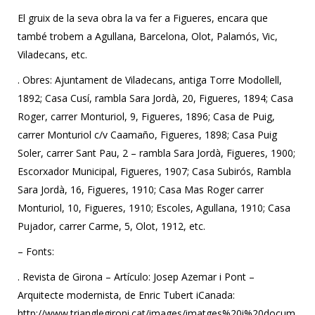
El gruix de la seva obra la va fer a Figueres, encara que
també trobem a Agullana, Barcelona, Olot, Palamós, Vic,
Viladecans, etc.
. Obres: Ajuntament de Viladecans, antiga Torre Modollell,
1892; Casa Cusí, rambla Sara Jordà, 20, Figueres, 1894; Casa
Roger, carrer Monturiol, 9, Figueres, 1896; Casa de Puig,
carrer Monturiol c/v Caamaño, Figueres, 1898; Casa Puig
Soler, carrer Sant Pau, 2 – rambla Sara Jordà, Figueres, 1900;
Escorxador Municipal, Figueres, 1907; Casa Subirós, Rambla
Sara Jordà, 16, Figueres, 1910; Casa Mas Roger carrer
Monturiol, 10, Figueres, 1910; Escoles, Agullana, 1910; Casa
Pujador, carrer Carme, 5, Olot, 1912, etc.
– Fonts:
. Revista de Girona – Artículo: Josep Azemar i Pont –
Arquitecte modernista, de Enric Tubert iCanada:
http://www.trianglegironi.cat/images/imatges%20i%20docum