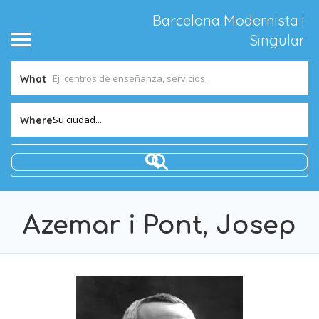
Barcelona Modernista i
Singular
What
Su ciudad...
Where
Azemar i Pont, Josep