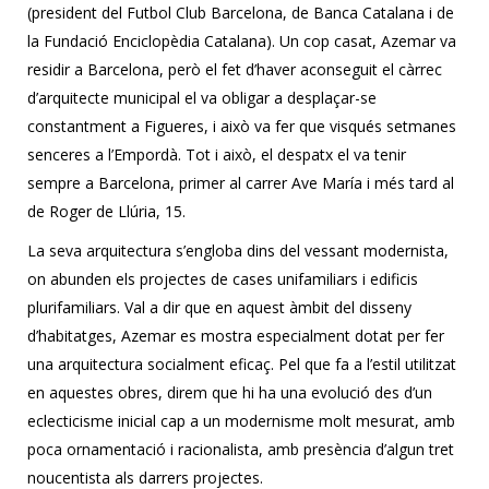
(president del Futbol Club Barcelona, de Banca Catalana i de
la Fundació Enciclopèdia Catalana). Un cop casat, Azemar va
residir a Barcelona, però el fet d’haver aconseguit el càrrec
d’arquitecte municipal el va obligar a desplaçar-se
constantment a Figueres, i això va fer que visqués setmanes
senceres a l’Empordà. Tot i això, el despatx el va tenir
sempre a Barcelona, primer al carrer Ave María i més tard al
de Roger de Llúria, 15.
La seva arquitectura s’engloba dins del vessant modernista,
on abunden els projectes de cases unifamiliars i edificis
plurifamiliars. Val a dir que en aquest àmbit del disseny
d’habitatges, Azemar es mostra especialment dotat per fer
una arquitectura socialment eficaç. Pel que fa a l’estil utilitzat
en aquestes obres, direm que hi ha una evolució des d’un
eclecticisme inicial cap a un modernisme molt mesurat, amb
poca ornamentació i racionalista, amb presència d’algun tret
noucentista als darrers projectes.