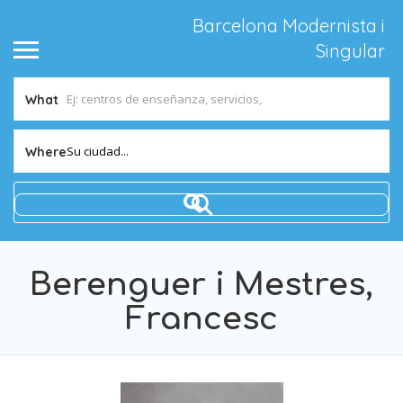
Barcelona Modernista i
Singular
What
Su ciudad...
Where
Berenguer i Mestres,
Francesc