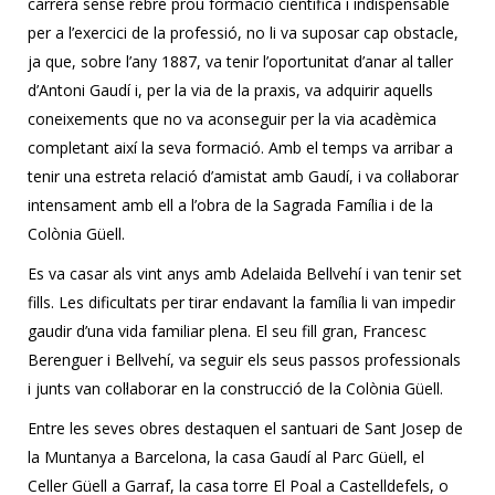
carrera sense rebre prou formació científica i indispensable
per a l’exercici de la professió, no li va suposar cap obstacle,
ja que, sobre l’any 1887, va tenir l’oportunitat d’anar al taller
d’Antoni Gaudí i, per la via de la praxis, va adquirir aquells
coneixements que no va aconseguir per la via acadèmica
completant així la seva formació. Amb el temps va arribar a
tenir una estreta relació d’amistat amb Gaudí, i va col·laborar
intensament amb ell a l’obra de la Sagrada Família i de la
Colònia Güell.
Es va casar als vint anys amb Adelaida Bellvehí i van tenir set
fills. Les dificultats per tirar endavant la família li van impedir
gaudir d’una vida familiar plena. El seu fill gran, Francesc
Berenguer i Bellvehí, va seguir els seus passos professionals
i junts van col·laborar en la construcció de la Colònia Güell.
Entre les seves obres destaquen el santuari de Sant Josep de
la Muntanya a Barcelona, la casa Gaudí al Parc Güell, el
Celler Güell a Garraf, la casa torre El Poal a Castelldefels, o