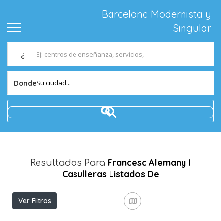
Barcelona Modernista y
Singular
¿
Su ciudad...
Donde
Francesc Alemany I
Resultados Para
Casulleras
Listados De
Ver Filtros