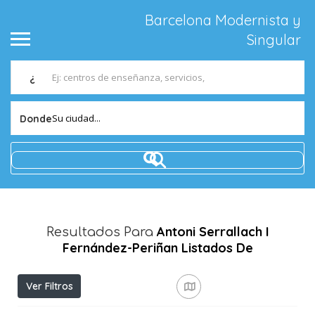
Barcelona Modernista y
Singular
¿
Su ciudad...
Donde
Antoni Serrallach I
Resultados Para
Fernández-Periñan
Listados De
Ver Filtros