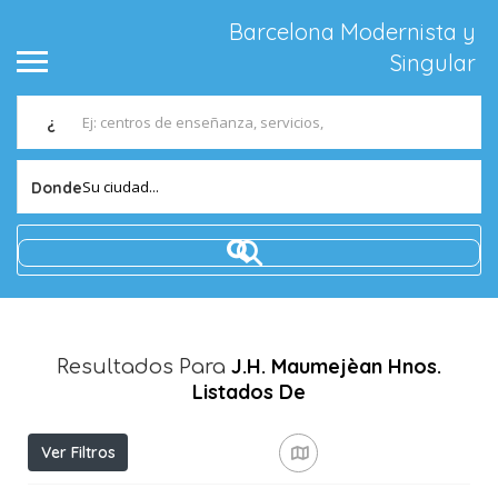
Barcelona Modernista y
Singular
¿
Su ciudad...
Donde
J.H. Maumejèan Hnos.
Resultados Para
Listados De
Ver Filtros