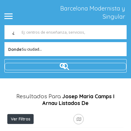
Barcelona Modernista y
Singular
¿
Su ciudad...
Donde
Josep Maria Camps I
Resultados Para
Arnau
Listados De
Ver Filtros