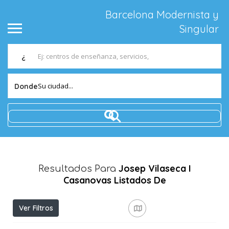
Barcelona Modernista y
Singular
¿
Su ciudad...
Donde
Josep Vilaseca I
Resultados Para
Casanovas
Listados De
Ver Filtros