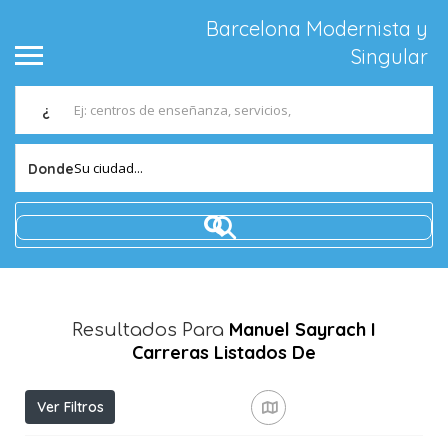
Barcelona Modernista y
Singular
¿
Su ciudad...
Donde
Manuel Sayrach I
Resultados Para
Carreras
Listados De
Ver Filtros