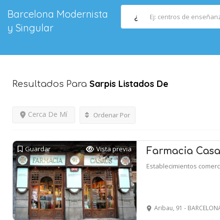
Barcelona Modernista
¿
y Singular
Sarpis
Listados De
Resultados Para
Cerca De Mí
Ordenar Por
Guardar
Vista previa
Farmacia Cas
Establecimientos comerc
Aribau, 91 - BARCELON