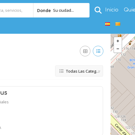
Inicio
Qui
Su ciudad...
Donde
Todas Las Categorías
aus
iales
A