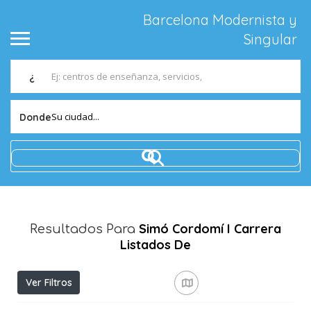
Barcelona Modernista y
Singular
¿
Su ciudad...
Donde
Simó Cordomí I Carrera
Resultados Para
Listados De
Ver Filtros