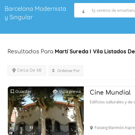
Barcelona Modernista
¿
y Singular
Martí Sureda I Vila
Listados De
Resultados Para
Cerca De Mí
Ordenar Por
Guardar
Vista previa
Cine Mundial
Edificios culturales y de 
Passeig Marimón Asprer,