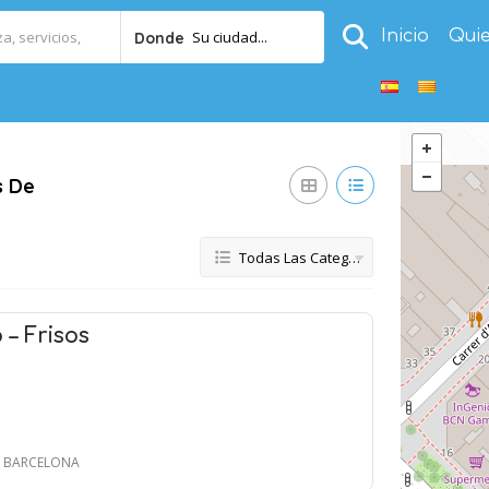
Inicio
Qui
Su ciudad...
Donde
s De
Todas Las Categorías
 – Frisos
 - BARCELONA