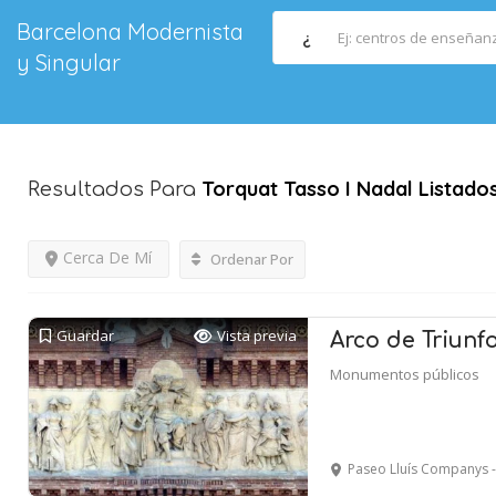
Barcelona Modernista
¿
y Singular
Torquat Tasso I Nadal
Listado
Resultados Para
Cerca De Mí
Ordenar Por
Guardar
Vista previa
Arco de Triunfo
Monumentos públicos
Paseo Lluís Companys